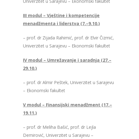
Univerzitet u Sarajevu – Ekonomski fakultet
III modul – Vještine i kompetencije
menadžmenta i liderstva (7.–9.10.)
– prof. dr Zijada Rahimić, prof. dr Elvir Čizmić,
Univerzitet u Sarajevu – Ekonomski fakultet
IV modul – Umrežavanje i saradnja (27.–
29.10.)
– prof. dr Almir Peštek, Univerzitet u Sarajevu
– Ekonomski fakultet
V modul – Finansijski menadžment (17.–
19.11.)
– prof. dr Meliha Bašić, prof. dr Lejla
Demirović, Univerzitet u Sarajevu –