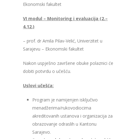
Ekonomski fakultet
VI modul – Monitoring i evaluacija (2.–
4.12.)
– prof. dr Amila Pilav-Velić, Univerzitet u
Sarajevu – Ekonomski fakultet
Nakon uspješno završene obuke polaznici će
dobiti potvrdu o učešću.
Uslovi učešća:
Program je namijenjen isključivo
menadžerima/rukovodiocima
akreditovanih ustanova i organizacija za
obrazovanje odraslih u Kantonu
Sarajevo.