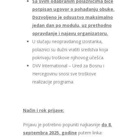
Sa svim odabranim polaznicima biće
potpisan ugovor o pohađanju obuke.
Dozvoljeno je odsustvo maksimalno
jedan dan po modulu, uz prethodno
opravdanje i najavu organizatoru.
U slučaju neopravdanog izostanka,
polaznici su dužni vratiti sredstva koja
pokrivaju troškove njihovog učešća.
DVV International – Ured za Bosnu i
Hercegovinu snosi sve troškove
realizacije programa.
Način i rok prijave:
Prijavu je potrebno popuniti najkasnije
do 8.
septembra 2025. godine
putem linka: