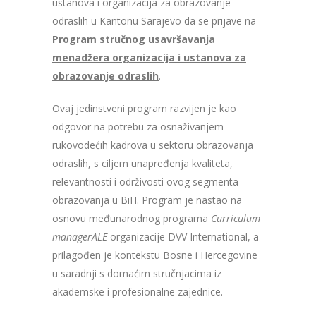
ustanova i organizacija za obrazovanje
odraslih u Kantonu Sarajevo da se prijave na
Program stručnog usavršavanja
menadžera organizacija i ustanova za
obrazovanje odraslih
.
Ovaj jedinstveni program razvijen je kao
odgovor na potrebu za osnaživanjem
rukovodećih kadrova u sektoru obrazovanja
odraslih, s ciljem unapređenja kvaliteta,
relevantnosti i održivosti ovog segmenta
obrazovanja u BiH. Program je nastao na
osnovu međunarodnog programa
Curriculum
managerALE
organizacije DVV International, a
prilagođen je kontekstu Bosne i Hercegovine
u saradnji s domaćim stručnjacima iz
akademske i profesionalne zajednice.