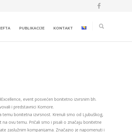
CEFTA
PUBLIKACIJE
KONTAKT
4Excellence, event posvećen bonitetno izvrsnim bh.
vovali i predstavnici Komore.
a temu bonitetna izvrsnost. Krenuli smo od Ljubuškog,
ent na ovu temu. Pričali smo i pisali o značaju bonitetne
rtifikate zaslužnim kompanijama. Značajno je napomenuti i