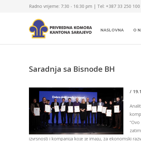
Radno vrijeme: 7:30 - 16:30 pm | Tel: +387 33 250 100
NASLOVNA
O 
Saradnja sa Bisnode BH
/ 19.
Anali
kompa
“Ovo 
zatim
izvrsnosti i kompanija koje je imaju, za ekonomski razvo