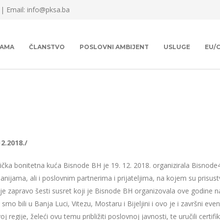
 |
Email: info@pksa.ba
NAMA
ČLANSTVO
POSLOVNI AMBIJENT
USLUGE
EU/
12.2018./
tička bonitetna kuća Bisnode BH je 19. 12. 2018. organizirala Bisnode
nijama, ali i poslovnim partnerima i prijateljima, na kojem su prisust
je zapravo šesti susret koji je Bisnode BH organizovala ove godine n
 smo bili u Banja Luci, Vitezu, Mostaru i Bijeljini i ovo je i završni ev
j regije, želeći ovu temu približiti poslovnoj javnosti, te uručili ce