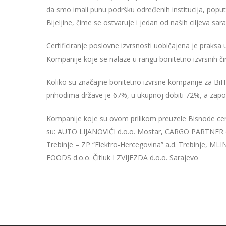
da smo imali punu podršku određenih institucija, popu
Bijeljine, čime se ostvaruje i jedan od naših ciljeva sar
Certificiranje poslovne izvrsnosti uobičajena je pr
Kompanije koje se nalaze u rangu bonitetno izvrsnih čin
Koliko su značajne bonitetno izvrsne kompanije za BiH
prihodima države je 67%, u ukupnoj dobiti 72%, a zapo
Kompanije koje su ovom prilikom preuzele Bisnode certif
su: AUTO LIJANOVIĆI d.o.o. Mostar, CARGO PARTNER d.o.
Trebinje – ZP “Elektro-Hercegovina” a.d. Trebinje, M
FOODS d.o.o. Čitluk I ZVIJEZDA d.o.o. Sarajevo