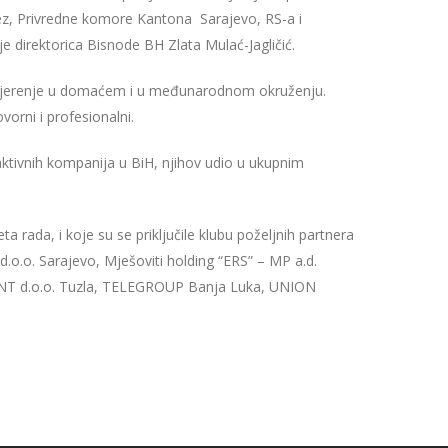
tez, Privredne komore Kantona Sarajevo, RS-a i
 je direktorica Bisnode BH Zlata Mulać-Jagličić.
povjerenje u domaćem i u međunarodnom okruženju.
orni i profesionalni.
aktivnih kompanija u BiH, njihov udio u ukupnim
 rada, i koje su se priključile klubu poželjnih partnera
o.o. Sarajevo, Mješoviti holding “ERS” – MP a.d.
PLANT d.o.o. Tuzla, TELEGROUP Banja Luka, UNION