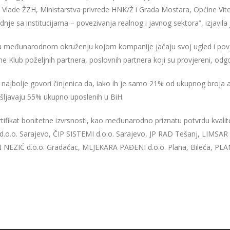
t Vlade ŽZH, Ministarstva privrede HNK/Ž i Grada Mostara, Općine Vi
adnje sa institucijama – povezivanja realnog i javnog sektora”, izjavila
aksa u međunarodnom okruženju kojom kompanije jačaju svoj ugled i 
e Klub poželjnih partnera, poslovnih partnera koji su provjereni, odgov
 najbolje govori činjenica da, iako ih je samo 21% od ukupnog broja 
šljavaju 55% ukupno uposlenih u BiH.
ikat bonitetne izvrsnosti, kao međunarodno priznatu potvrdu kvaliteta
o. Sarajevo, ČIP SISTEMI d.o.o. Sarajevo, JP RAD Tešanj, LIMSAR d.
LIN NEZIĆ d.o.o. Gradačac, MLJEKARA PAĐENI d.o.o. Plana, Bileća, 