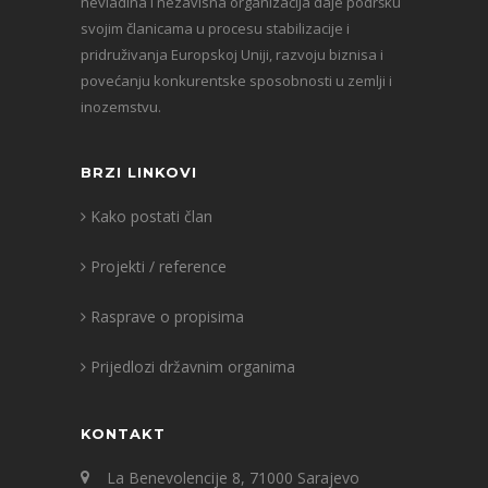
nevladina i nezavisna organizacija daje podršku
svojim članicama u procesu stabilizacije i
pridruživanja Europskoj Uniji, razvoju biznisa i
povećanju konkurentske sposobnosti u zemlji i
inozemstvu.
BRZI LINKOVI
Kako postati član
Projekti / reference
Rasprave o propisima
Prijedlozi državnim organima
KONTAKT
La Benevolencije 8, 71000 Sarajevo