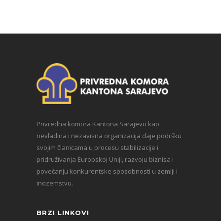
Privredna komora Kantona Sarajevo kao
nevladina i nezavisna organizacija daje podršku
svojim članicama u procesu stabilizacije i
pridruživanja Europskoj Uniji, razvoju biznisa i
povećanju konkurentske sposobnosti u zemlji i
inozemstvu.
BRZI LINKOVI