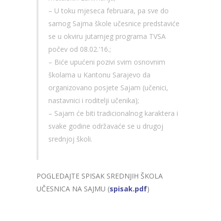
– U toku mjeseca februara, pa sve do
samog Sajma škole učesnice predstaviće
se u okviru jutarnjeg programa TVSA
počev od 08.02.'16.;
– Biće upućeni pozivi svim osnovnim
školama u Kantonu Sarajevo da
organizovano posjete Sajam (učenici,
nastavnici i roditelji učenika);
– Sajam će biti tradicionalnog karaktera i
svake godine održavaće se u drugoj
srednjoj školi.
POGLEDAJTE SPISAK SREDNJIH ŠKOLA
UČESNICA NA SAJMU (
spisak.pdf
)