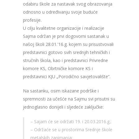
odabiru škole za nastavak svog obrazovanja
odnosno u određivanju svoje buduće
profesije.
U cilju kvalitetne organizacije i realizacije
Sajma održan je prvi dogovorni sastanak u
našoj školi 28.01.'16.g. kojem su prisustvovali
predstavnici gotovo svih srednjih tehničkih i
stručnih škola, kao i predstavnici Privredne
komore KS, Obrtničke komore KS i
predstavnici KJU „Porodično savjetovalište“.
Na sastanku, osim iskazane podrške i
spremnosti za učešće na Sajmu svi prisutni su
jednoglasno donijeli i sljedeće zaključke:
– Sajam će se održati 19. i 20.03.2016.g.;
– Održaće se u prostorima Srednje škole
metalskih zanimanja;