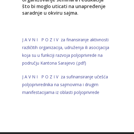
što bi moglo uticati na unapređenje
saradnje u okviru sajma.
J A V N I P O Z I V za finansiranje aktivnosti
različitih organizacija, udruženja ili asocijacija
koja su u funkciji razvoja poljoprivrede na
području Kantona Sarajevo (.pdf)
J A V N I P O Z I V za sufinansiranje učešća
poljoprivrednika na sajmovima i drugim
manifestacijama iz oblasti poljoprivrede