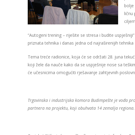
bolje
ličnu
cilje
“Autogeni trening – riješite se stresa i budite uspješnij
priznata tehnika i danas jedna od najraširenijih tehni
Tema treće radionice, koja će se održati 28. juna teku
koji žele da nauče kako da se uspješnije nose sa teškim 
će učesnicima omogućiti rješavanje zahtjevnih poslovnih
Trgovinska i industrijska komora Budimpešte je vođa pr
partnera na projektu, koji obuhvata 14 zemalja regiona.