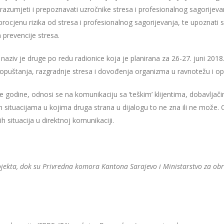
 razumjeti i prepoznavati uzročnike stresa i profesionalnog sagorijevanj
 procjenu rizika od stresa i profesionalnog sagorijevanja, te upoznati
m prevencije stresa.
i” naziv je druge po redu radionice koja je planirana za 26-27. juni 201
ka opuštanja, razgradnje stresa i dovođenja organizma u ravnotežu i op
će godine, odnosi se na komunikaciju sa ‘teškim’ klijentima, dobavlj
situacijama u kojima druga strana u dijalogu to ne zna ili ne može. Cil
 situacija u direktnoj komunikaciji.
ojekta, dok su Privredna komora Kantona Sarajevo i Ministarstvo za ob