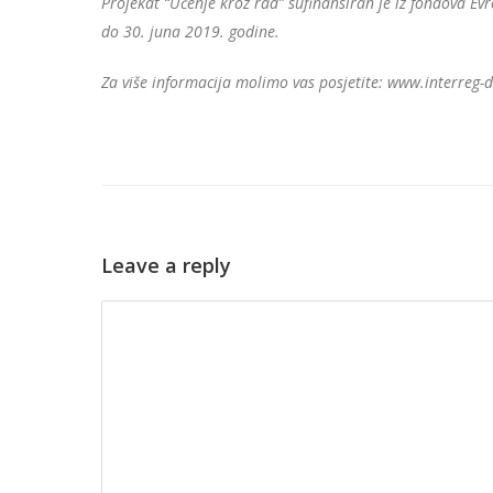
Projekat “Učenje kroz rad” sufinansiran je iz fondova E
do 30. juna 2019. godine.
Za više informacija molimo vas posjetite: www.interreg-
Leave a reply