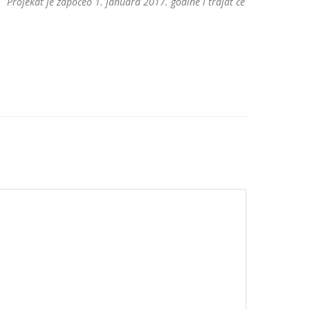
.
Projekat je započeo 1. januara 2017. godine i trajat će