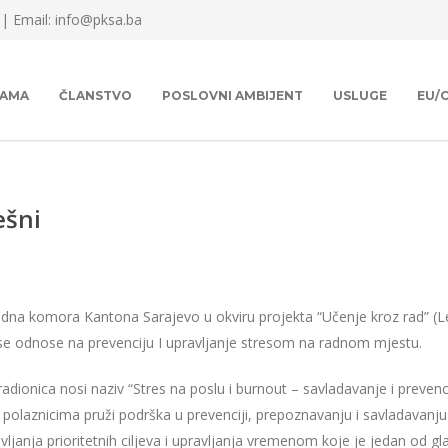
 |
Email: info@pksa.ba
NAMA
ČLANSTVO
POSLOVNI AMBIJENT
USLUGE
EU/
ešni
edna komora Kantona Sarajevo u okviru projekta “Učenje kroz rad” (Le
se odnose na prevenciju I upravljanje stresom na radnom mjestu.
radionica nosi naziv “Stres na poslu i burnout – savladavanje i prevencij
 polaznicima pruži podrška u prevenciji, prepoznavanju i savladavanju 
vljanja prioritetnih ciljeva i upravljanja vremenom koje je jedan od g