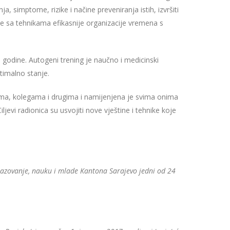
a, simptome, rizike i načine preveniranja istih, izvršiti
 se sa tehnikama efikasnije organizacije vremena s
8. godine. Autogeni trening je naučno i medicinski
timalno stanje.
ačima, kolegama i drugima i namijenjena je svima onima
jevi radionica su usvojiti nove vještine i tehnike koje
razovanje, nauku i mlade Kantona Sarajevo jedni od 24