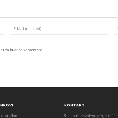
eru za buduće komentare.
INKOVI
KONTAKT
stati član
La Benevolencije 8, 71000 