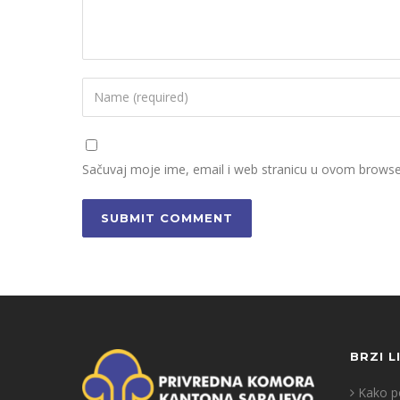
Sačuvaj moje ime, email i web stranicu u ovom brows
BRZI L
Kako po