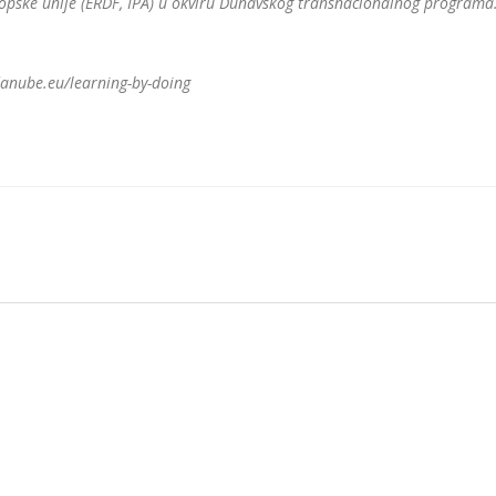
vropske unije (ERDF, IPA) u okviru Dunavskog transnacionalnog programa
danube.eu/learning-by-doing