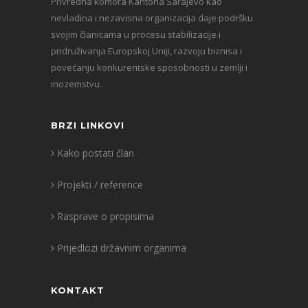
Privredna komora Kantona Sarajevo kao
nevladina i nezavisna organizacija daje podršku
svojim članicama u procesu stabilizacije i
pridruživanja Europskoj Uniji, razvoju biznisa i
povećanju konkurentske sposobnosti u zemlji i
inozemstvu.
BRZI LINKOVI
Kako postati član
Projekti / reference
Rasprave o propisima
Prijedlozi državnim organima
KONTAKT