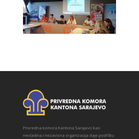
Privredna komora Kantona Sarajevo kao
nevladina i nezavisna organizacija daje podršku