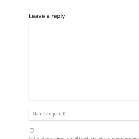
Leave a reply
Sačuvaj moje ime, email i web stranicu u ovom brows