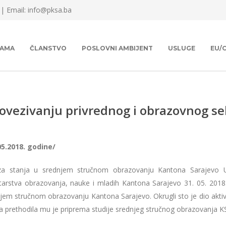
 |
Email: info@pksa.ba
NAMA
ČLANSTVO
POSLOVNI AMBIJENT
USLUGE
EU/
ovezivanju privrednog i obrazovnog se
05.2018. godine/
iza stanja u srednjem stručnom obrazovanju Kantona Sarajevo U
tarstva obrazovanja, nauke i mladih Kantona Sarajevo 31. 05. 2018.
jem stručnom obrazovanju Kantona Sarajevo. Okrugli sto je dio aktiv
 a prethodila mu je priprema studije srednjeg stručnog obrazovanja