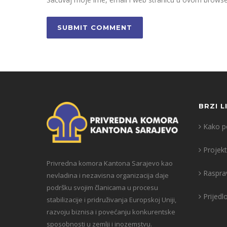
BRZI L
Kako po
Projekt
Privredna komora Kantona Sarajevo kao
Raspra
nevladina i nezavisna organizacija daje
podršku svojim članicama u procesu
Prijedl
stabilizacije i pridruživanja Europskoj Uniji,
razvoju biznisa i povećanju konkurentske
sposobnosti u zemlji i inozemstvu.