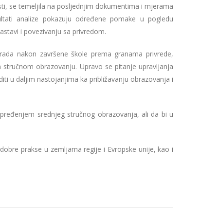
blasti, se temeljila na posljednjim dokumentima i mjerama
ezultati analize pokazuju određene pomake u pogledu
astavi i povezivanju sa privredom.
tu rada nakon završene škole prema granama privrede,
em stručnom obrazovanju. Upravo se pitanje upravljanja
ti u daljim nastojanjima ka približavanju obrazovanja i
apređenjem srednjeg stručnog obrazovanja, ali da bi u
obre prakse u zemljama regije i Evropske unije, kao i