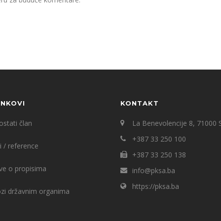
INKOVI
KONTAKT
stati član
La Benevolencije 8, 71000 
+387 33 250 100
i / reference
+387 33 250 138
ve o propisima
info@pksa.ba
https://pksa.ba
ozi državnim organima