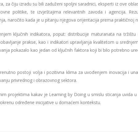
za, za čiju izradu su bili zaduženi spoljni saradnici, eksperti iz ove o
ovne politike, te izvještajima relevantnih zavoda i agencija. R
a, naročito kada je u pitanju njegova orijentacija prema praktičnoj n
jem ključnih indikatora, poput: distribucije maturanata na tržiš
 obavljanje prakse, kao i indikatori upravljanja kvalitetom u srednj
nja pokazalo kao jedan od ključnih faktora koji bi bilo potrebno uredi
enutno postoji volja i pozitivna klima za uvođenjem inovacija i un
vanju privrednog i obrazovnog sektora.
m projektima kakav je Learning by Doing u smislu sticanja uvida u d
pokrenu određene inicijative u domaćem kontekstu.