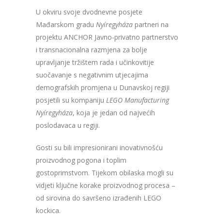
U okviru svoje dvodnevne posjete
Mađarskom gradu
Nyíregyháza
partneri na
projektu ANCHOR Javno-privatno partnerstvo
i transnacionalna razmjena za bolje
upravljanje tržištem rada i učinkovitije
suočavanje s negativnim utjecajima
demografskih promjena u Dunavskoj regiji
posjetili su kompaniju
LEGO Manufacturing
Nyíregyháza
, koja je jedan od najvećih
poslodavaca u regiji.
Gosti su bili impresionirani inovativnošću
proizvodnog pogona i toplim
gostoprimstvom. Tijekom obilaska mogli su
vidjeti ključne korake proizvodnog procesa –
od sirovina do savršeno izrađenih LEGO
kockica.