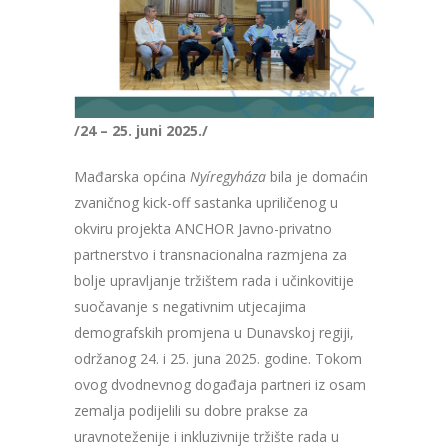
/24 – 25. juni 2025./
Mađarska općina
Nyíregyháza
bila je domaćin
zvaničnog kick-off sastanka upriličenog u
okviru projekta ANCHOR Javno-privatno
partnerstvo i transnacionalna razmjena za
bolje upravljanje tržištem rada i učinkovitije
suočavanje s negativnim utjecajima
demografskih promjena u Dunavskoj regiji,
održanog 24. i 25. juna 2025. godine. Tokom
ovog dvodnevnog događaja partneri iz osam
zemalja podijelili su dobre prakse za
uravnoteženije i inkluzivnije tržište rada u