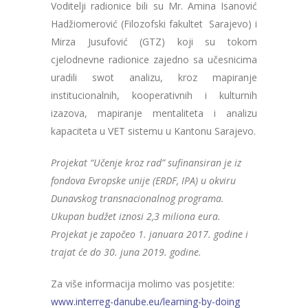
Voditelji radionice bili su Mr. Amina Isanović
Hadžiomerović (Filozofski fakultet Sarajevo) i
Mirza Jusufović (GTZ) koji su tokom
cjelodnevne radionice zajedno sa učesnicima
uradili swot analizu, kroz mapiranje
institucionalnih, kooperativnih i kulturnih
izazova, mapiranje mentaliteta i analizu
kapaciteta u VET sistemu u Kantonu Sarajevo.
Projekat “Učenje kroz rad” sufinansiran je iz
fondova Evropske unije (ERDF, IPA) u okviru
Dunavskog transnacionalnog programa.
Ukupan budžet iznosi 2,3 miliona eura.
Projekat je započeo 1. januara 2017. godine i
trajat će do 30. juna 2019. godine.
Za više informacija molimo vas posjetite:
www.interreg-danube.eu/learning-by-doing