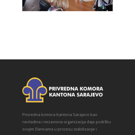
Privredna komora Kantona Sarajevo kao
nevladina i nezavisna organizacija daje podršku
svojim članicama u procesu stabilizacije i