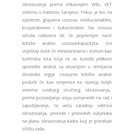
obrazovanja prema efikasnijem WBL VET
sistemu u Kantonu Sarajevo. Fokus je bio na
sijedećim grupama izazova: institucionalnim,
kooperativnim i kulturološkim. Na osnovu
ishoda radionice bit će pripremljen nacrt
kritičke analize izazova/kapaciteta. Ovi
izvještaji služit će ministarstvima i Komori kao
kontrolna lista koja će se koristiti prilikom
uporedne analize sa situacijom u zemljama
dunavske regije. Usvojene kritičke analize
poslužit će kao smjernice ka razvoju boljih
sistema srednjeg stručnog obrazovanja,
prema postavljanju vizija usmjerenih na rad i
zapošljavanje, te veću saradnju sektora
obrazovanja, privrede i privrednih subjekata
na planu obrazovanja kadra koji je potreban
tržištu rada..