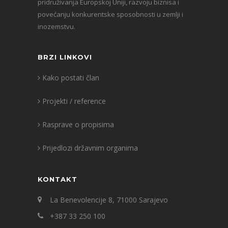
pridruživanja Europskoj Uniji, razvoju biznisa i
povećanju konkurentske sposobnosti u zemlji i
inozemstvu.
BRZI LINKOVI
Kako postati član
Projekti / reference
Rasprave o propisima
Prijedlozi državnim organima
KONTAKT
La Benevolencije 8, 71000 Sarajevo
+387 33 250 100