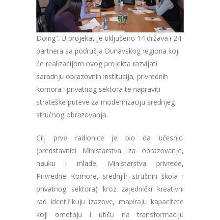
Doing“. U projekat je uključeno 14 država i 24
partnera sa područja Dunavskog regiona koji
će realizacijom ovog projekta razvijati
saradnju obrazovnih institucija, privrednih
komora i privatnog sektora te napraviti
strateške puteve za modernizaciju srednjeg
stručnog obrazovanja.
Cilj prve radionice je bio da učesnici
(predstavnici Ministarstva za obrazovanje,
nauku i mlade, Ministarstva privrede,
Privredne Komore, srednjih stručnih škola i
privatnog sektora) kroz zajednički kreativni
rad identifikuju izazove, mapiraju kapacitete
koji ometaju i utiču na transformaciju