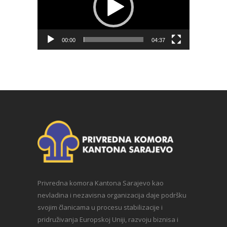
00:00
04:37
Privredna komora Kantona Sarajevo kao
nevladina i nezavisna organizacija daje podršku
svojim članicama u procesu stabilizacije i
pridruživanja Europskoj Uniji, razvoju biznisa i