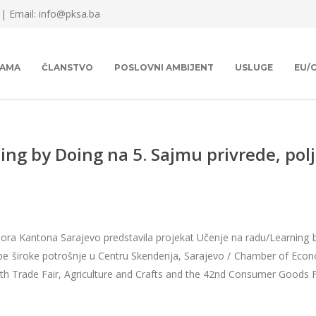
 |
Email: info@pksa.ba
NAMA
ČLANSTVO
POSLOVNI AMBIJENT
USLUGE
EU/
ng by Doing na 5. Sajmu privrede, polj
ora Kantona Sarajevo predstavila projekat Učenje na radu/Learning by
obe široke potrošnje u Centru Skenderija, Sarajevo / Chamber of Eco
th Trade Fair, Agriculture and Crafts and the 42nd Consumer Goods Fa