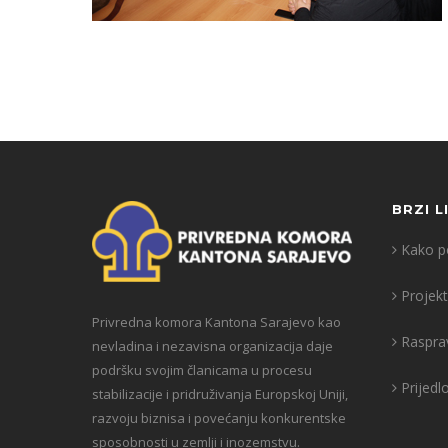
BRZI L
Kako po
Projekt
Privredna komora Kantona Sarajevo kao
Raspra
nevladina i nezavisna organizacija daje
podršku svojim članicama u procesu
Prijedl
stabilizacije i pridruživanja Europskoj Uniji,
razvoju biznisa i povećanju konkurentske
sposobnosti u zemlji i inozemstvu.