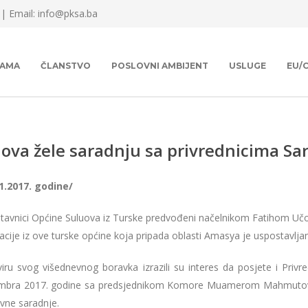
 |
Email: info@pksa.ba
NAMA
ČLANSTVO
POSLOVNI AMBIJENT
USLUGE
EU/
ulova žele saradnju sa privrednicima Sa
1.2017. godine/
tavnici Općine Suluova iz Turske predvođeni načelnikom Fatihom Učo
acije iz ove turske općine koja pripada oblasti Amasya je uspostavlj
iru svog višednevnog boravka izrazili su interes da posjete i Pr
mbra 2017. godine sa predsjednikom Komore Muamerom Mahmutoviće
vne saradnje.