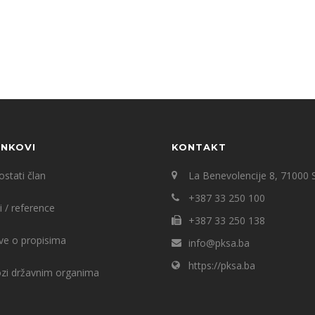
INKOVI
KONTAKT
stati član
La Benevolencije 8, 71000 
+387 33 250 100
i / reference
+387 33 250 138
ve o propisima
info@pksa.ba
https://pksa.ba
ozi državnim organima