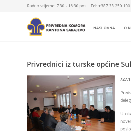
Radno vrijeme: 7:30 - 16:30 pm | Tel: +387 33 250 100
NASLOVNA
O 
Privrednici iz turske općine S
/27.1
Preds
deleg
U okv
nove
poslo