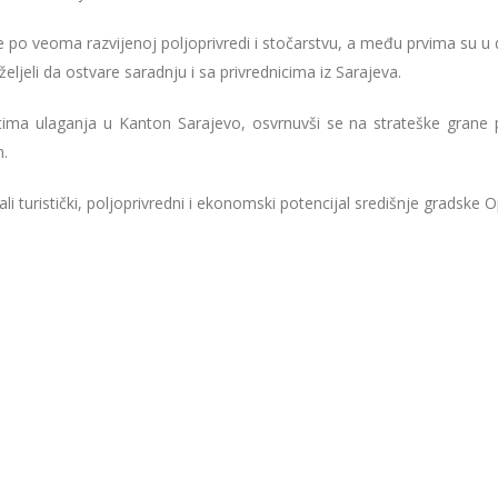
e po veoma razvijenoj poljoprivredi i stočarstvu, a među prvima su u d
željeli da ostvare saradnju i sa privrednicima iz Sarajeva.
 ulaganja u Kanton Sarajevo, osvrnuvši se na strateške grane pri
m.
i turistički, poljoprivredni i ekonomski potencijal središnje gradske 