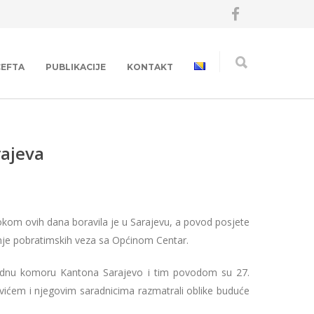
CEFTA
PUBLIKACIJE
KONTAKT
rajeva
kom ovih dana boravila je u Sarajevu, a povod posjete
anje pobratimskih veza sa Općinom Centar.
ivrednu komoru Kantona Sarajevo i tim povodom su 27.
m i njegovim saradnicima razmatrali oblike buduće