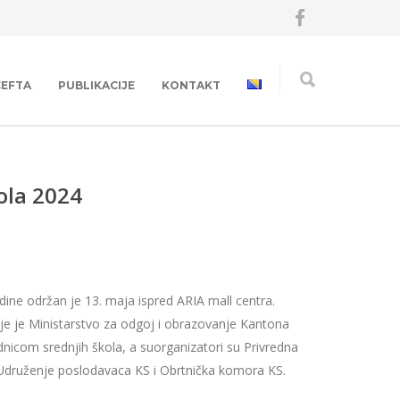
CEFTA
PUBLIKACIJE
KONTAKT
ola 2024
ine održan je 13. maja ispred ARIA mall centra.
je je Ministarstvo za odgoj i obrazovanje Kantona
dnicom srednjih škola, a suorganizatori su Privredna
druženje poslodavaca KS i Obrtnička komora KS.