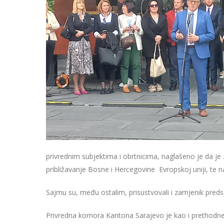
privrednim subjektima i obrtnicima, naglašeno je da je 
približavanje Bosne i Hercegovine Evropskoj uniji, te
Sajmu su, među ostalim, prisustvovali i zamjenik preds
Privredna komora Kantona Sarajevo je kao i prethodne g