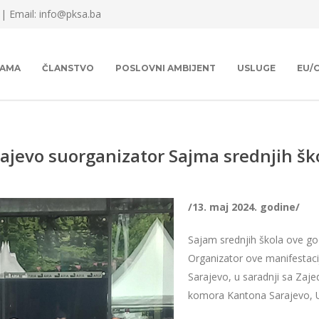
 |
Email: info@pksa.ba
NAMA
ČLANSTVO
POSLOVNI AMBIJENT
USLUGE
EU/
jevo suorganizator Sajma srednjih šk
/13. maj 2024. godine/
Sajam srednjih škola ove god
Organizator ove manifestaci
Sarajevo, u saradnji sa Zaje
komora Kantona Sarajevo, U