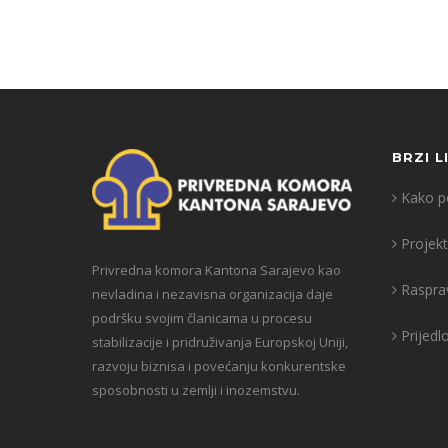
BRZI L
Kako po
Projekt
Privredna komora Kantona Sarajevo kao
Raspra
nevladina i nezavisna organizacija daje
podršku svojim članicama u procesu
Prijedl
stabilizacije i pridruživanja Europskoj Uniji,
razvoju biznisa i povećanju konkurentske
sposobnosti u zemlji i inozemstvu.