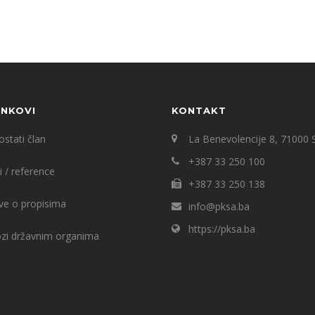
INKOVI
KONTAKT
stati član
La Benevolencije 8, 71000 
+387 33 250 100
i / reference
+387 33 250 138
ve o propisima
info@pksa.ba
https://pksa.ba
ozi državnim organima