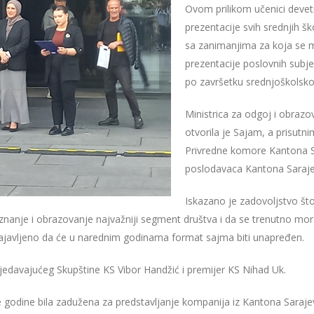
Ovom prilikom učenici devetih
prezentacije svih srednjih 
sa zanimanjima za koja se 
prezentacije poslovnih subje
po završetku srednjoškolsk
Ministrica za odgoj i obra
otvorila je Sajam, a prisut
Privredne komore Kantona S
poslodavaca Kantona Saraje
Iskazano je zadovoljstvo što
znanje i obrazovanje najvažniji segment društva i da se trenutno mora 
 najavljeno da će u narednim godinama format sajma biti unapređen.
jedavajućeg Skupštine KS Vibor Handžić i premijer KS Nihad Uk.
odine bila zadužena za predstavljanje kompanija iz Kantona Sarajevo,