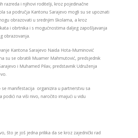
 razreda i njihovi roditelji, kroz pojedinačne
škola sa područja Kantonu Sarajevo mogli su se upoznati
mogu obrazovati u srednjim školama, a kroz
kata i obrtnika i s mogućnostima daljeg zapošljavanja
og obrazovanja.
zovanje Kantona Sarajevo Naida Hota-Muminović
nima su se obratili Muamer Mahmutović, predsjednik
arajevo i Muhamed Pilav, predstavnik Udruženja
vo.
 se manifestacija organizira u partnerstvu sa
podići na viši nivo, naročito imajući u vidu
 što je još jedna prilika da se kroz zajednički rad