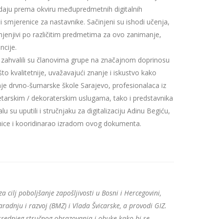
padaju prema okviru međupredmetnih digitalnih
 smjerenice za nastavnike. Sačinjeni su ishodi učenja,
imjenjivi po različitim predmetima za ovo zanimanje,
ncije.
 zahvalili su članovima grupe na značajnom doprinosu
to kvalitetnije, uvažavajući znanje i iskustvo kako
nje drvno-šumarske škole Sarajevo, profesionalaca iz
tarskim / dekoraterskim uslugama, tako i predstavnika
u su uputili i stručnjaku za digitalizaciju Adinu Begiću,
onice i kooridinarao izradom ovog dokumenta.
 cilj poboljšanje zapošljivosti u Bosni i Hercegovini,
radnju i razvoj (BMZ) i Vlada Švicarske, a provodi GIZ.
srednjeg stručnog obrazovanja i obuke kako bi se