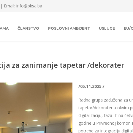
 |
Email: info@pksa.ba
NAMA
ČLANSTVO
POSLOVNI AMBIJENT
USLUGE
EU/
ija za zanimanje tapetar /dekorater
/05.11.2025./
Radna grupa zadužena za un
tapetar/dekorater u okviru 
digitalizaciju, faza II” na 
godine u Privrednoj komori K
potrebe za integraciju digit