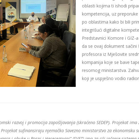
oblasti kojima ti ishodi pri
kompetencija, uz preporuke i
po oblastima kako bi bili pr
integrišući digitalne kompete
Predstavnici Komore i GIZ-a
da se ovaj dokument sačini š
profesora iz Mješovite sred
kompanija koje se bave tape
resornog ministarstva. Zahval
koji je uspješno vodio radi
omski razvoj i promocija zapošljavanja (skraćeno SEDEP). Projekat ima za
e. Projekat sufinansiraju njemačko Savezno ministarstvo za ekonomsku sa
nja i obuke u Bosni i Herecegovini“ (SVET) ima za cilj jačanje sistema 