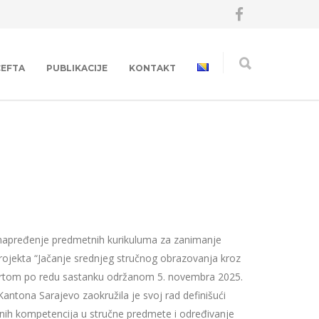
CEFTA
PUBLIKACIJE
KONTAKT
apređenje predmetnih kurikuluma za zanimanje
projekta “Jačanje srednjeg stručnog obrazovanja kroz
četvrtom po redu sastanku održanom 5. novembra 2025.
antona Sarajevo zaokružila je svoj rad definišući
alnih kompetencija u stručne predmete i određivanje