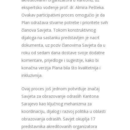
ekspertsko vođenje prof. dr. Almira Pešteka.
Ovakav participativni proces omogućio je da
Plan odražava stvarne potrebe i prioritete svih
članova Savjeta. Tokom konstruktivnog
dijaloga na sastanku predstavljen je nacrt
dokumenta, uz poziv članovima Savjeta da u
roku od sedam dana dostave svoje dodatne
komentare, prijedloge i sugestije, kako bi
konačna verzija Plana bila što kvalitetnija i
inkluzivnija.
Ovaj proces još jednom potvrđuje značaj
Savjeta za obrazovanje odraslih Kantona
Sarajevo kao ključnog mehanizma za
koordinaciju, dijalog i razvoj politika u oblasti
obrazovanja odraslih. Savjet okuplja 17
predstavnika akreditovanih organizatora