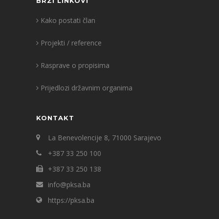
BRZI LINKOVI
Kako postati član
Projekti / reference
Rasprave o propisima
Prijedlozi državnim organima
KONTAKT
La Benevolencije 8, 71000 Sarajevo
+387 33 250 100
+387 33 250 138
info@pksa.ba
https://pksa.ba