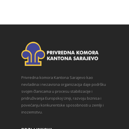
Privredna komora Kantona Sarajevo kao
nevladina i nezavisna organizacija daje podršku
svojim članicama u procesu stabilizacije i
pridruživanja Europskoj Uniji, razvoju biznisa i
povećanju konkurentske sposobnosti u zemlji i
inozemstvu.