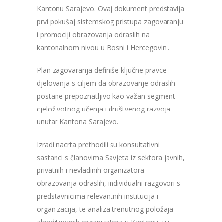
Kantonu Sarajevo. Ovaj dokument predstavlja
prvi pokušaj sistemskog pristupa zagovaranju
i promociji obrazovanja odraslih na
kantonalnom nivou u Bosni i Hercegovini.
Plan zagovaranja definiše ključne pravce
djelovanja s ciljem da obrazovanje odraslih
postane prepoznatljivo kao važan segment
cjeloživotnog učenja i društvenog razvoja
unutar Kantona Sarajevo.
Izradi nacrta prethodili su konsultativni
sastanci s članovima Savjeta iz sektora javnih,
privatnih i nevladinih organizatora
obrazovanja odraslih, individualni razgovori s
predstavnicima relevantnih institucija i
organizacija, te analiza trenutnog položaja
akreditovanih organizatora u Kantonu, uz