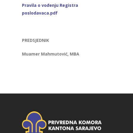
Pravila o vođenju Registra
poslodavaca.pdf
PREDSJEDNIK
Muamer Mahmutović, MBA