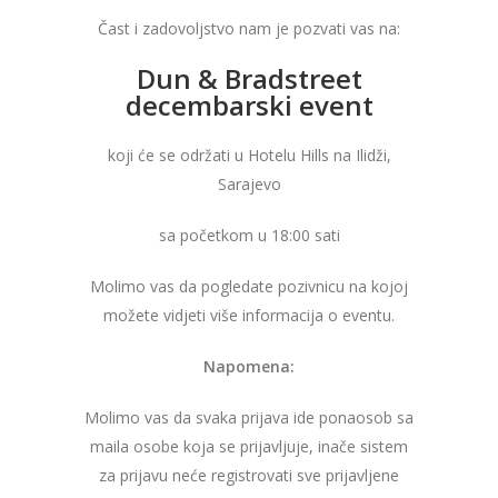
Čast i zadovoljstvo nam je pozvati vas na:
Dun & Bradstreet
decembarski event
koji će se održati u Hotelu Hills na Ilidži,
Sarajevo
sa početkom u 18:00 sati
Molimo vas da pogledate pozivnicu na kojoj
možete vidjeti više informacija o eventu.
Napomena:
Molimo vas da svaka prijava ide ponaosob sa
maila osobe koja se prijavljuje, inače sistem
za prijavu neće registrovati sve prijavljene