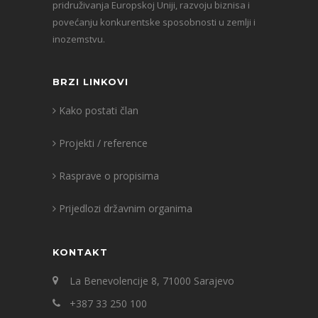
pridruživanja Europskoj Uniji, razvoju biznisa i
povećanju konkurentske sposobnosti u zemlji i
inozemstvu.
BRZI LINKOVI
Kako postati član
Projekti / reference
Rasprave o propisima
Prijedlozi državnim organima
KONTAKT
La Benevolencije 8, 71000 Sarajevo
+387 33 250 100