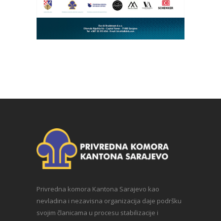
Privredna komora Kantona Sarajevo kao
nevladina i nezavisna organizacija daje podršku
svojim članicama u procesu stabilizacije i