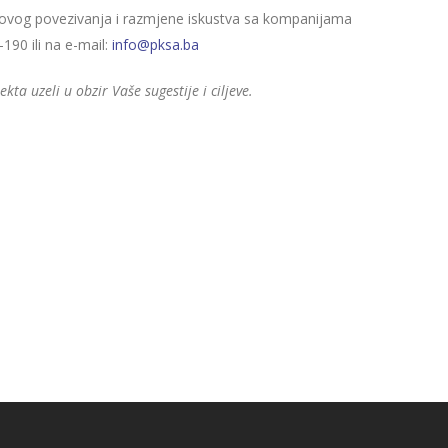
jihovog povezivanja i razmjene iskustva sa kompanijama
90 ili na e-mail:
info@pksa.ba
a uzeli u obzir Vaše sugestije i ciljeve.