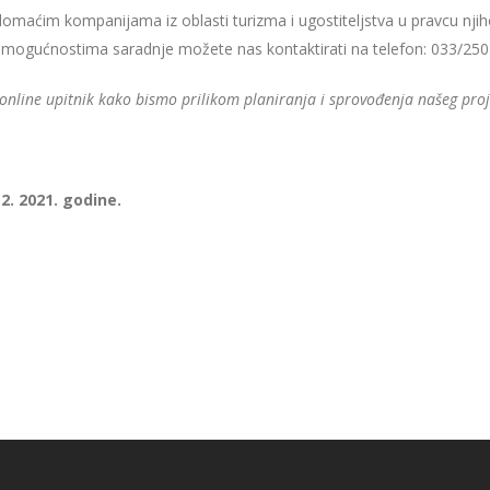
a domaćim kompanijama iz oblasti turizma i ugostiteljstva u pravcu n
 mogućnostima saradnje možete nas kontaktirati na telefon: 033/250-1
line upitnik kako bismo prilikom planiranja i sprovođenja našeg projekt
2. 2021. godine.