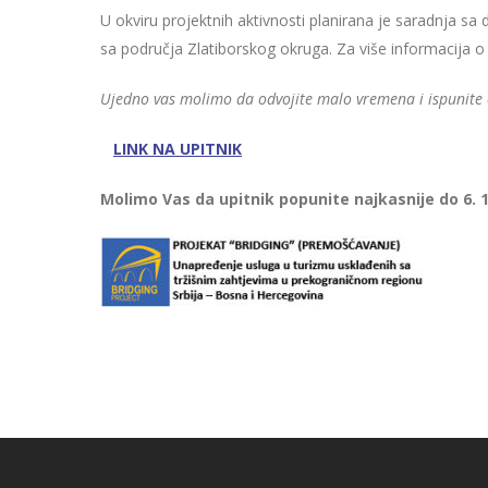
U okviru projektnih aktivnosti planirana je saradnja s
sa područja Zlatiborskog okruga. Za više informacija o
Ujedno vas molimo da odvojite malo vremena i ispunite on
LINK NA UPITNIK
Molimo Vas da upitnik popunite najkasnije do 6. 1