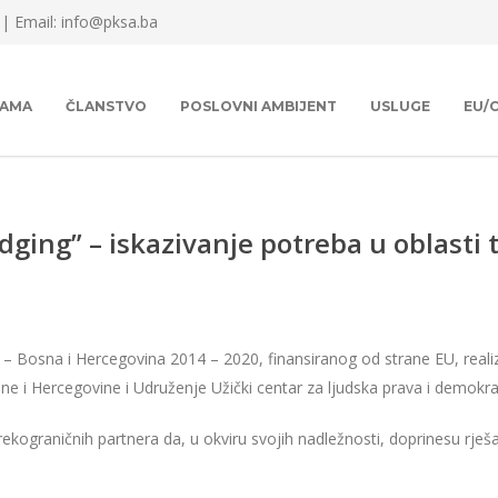
 |
Email: info@pksa.ba
NAMA
ČLANSTVO
POSLOVNI AMBIJENT
USLUGE
EU/
dging” – iskazivanje potreba u oblasti 
 – Bosna i Hercegovina 2014 – 2020, finansiranog od strane EU, realiz
 i Hercegovine i Udruženje Užički centar za ljudska prava i demokrat
prekograničnih partnera da, u okviru svojih nadležnosti, doprinesu rj