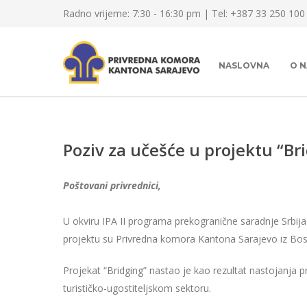
Radno vrijeme: 7:30 - 16:30 pm | Tel: +387 33 250 100
NASLOVNA
O 
Poziv za učešće u projektu “Bri
Poštovani privrednici,
U okviru IPA II programa prekogranične saradnje Srbija
projektu su Privredna komora Kantona Sarajevo iz Bosne
Projekat “Bridging” nastao je kao rezultat nastojanja 
turističko-ugostiteljskom sektoru.