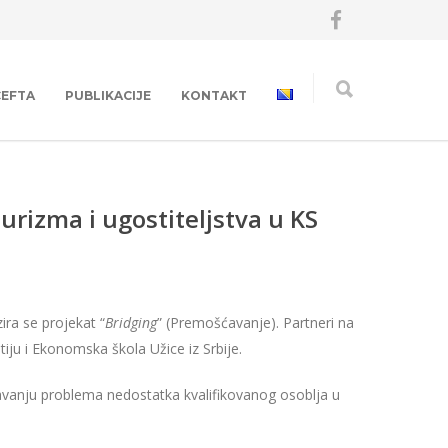
CEFTA
PUBLIKACIJE
KONTAKT
turizma i ugostiteljstva u KS
ira se projekat “
Bridging
” (Premošćavanje). Partneri na
iju i Ekonomska škola Užice iz Srbije.
ešavanju problema nedostatka kvalifikovanog osoblja u