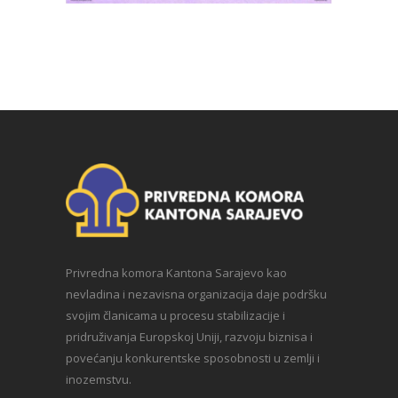
Privredna komora Kantona Sarajevo kao
nevladina i nezavisna organizacija daje podršku
svojim članicama u procesu stabilizacije i
pridruživanja Europskoj Uniji, razvoju biznisa i
povećanju konkurentske sposobnosti u zemlji i
inozemstvu.