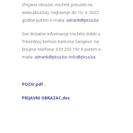
(Prijavni obrazac možete preuzeti na
www.pksa.ba), najkasnije do 10. 4. 2022.
godine putem e-maila:
adnank@pksa.ba
Sve dodatne informacije možete dobiti u
Privrednoj komori Kantona Sarajevo: na
brojeve telefona: 033 250 190 ili putem e-
maila:
adnank@pksa.ba
/
info@pksa.ba
.
POZIV.pdf
PRIJAVNI OBRAZAC.doc