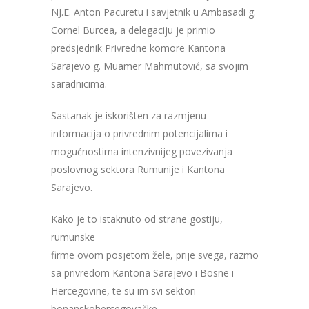
NJ
.E. Anton Pacuretu
i savjetnik u Ambasadi
g.
Cornel Burcea, a delegaciju je primio
predsjednik Privredne komore Kantona
Sarajevo g. Muamer Mahmutović, sa svojim
saradnicima.
Sastanak je iskorišten za razmjenu
informacija o privrednim potencijalima i
mogućnostima intenzivnijeg povezivanja
poslovnog sektora Rumunije i Kantona
Sarajevo.
Kako je to istaknuto od strane gostiju,
rumunske
firme ovom posjetom
ž
ele, prije svega, razmotriti mogu
ć
sa privredom
Kantona Sarajevo i Bosne i
Hercegovine, te su
im svi sektori
bonanskohercegovačke