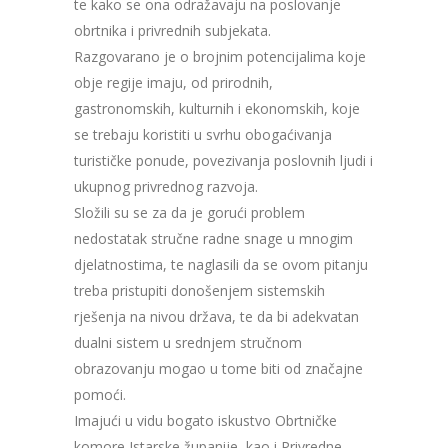
te kako se ona odražavaju na poslovanje
obrtnika i privrednih subjekata.
Razgovarano je o brojnim potencijalima koje
obje regije imaju, od prirodnih,
gastronomskih, kulturnih i ekonomskih, koje
se trebaju koristiti u svrhu obogaćivanja
turističke ponude, povezivanja poslovnih ljudi i
ukupnog privrednog razvoja.
Složili su se za da je gorući problem
nedostatak stručne radne snage u mnogim
djelatnostima, te naglasili da se ovom pitanju
treba pristupiti donošenjem sistemskih
rješenja na nivou država, te da bi adekvatan
dualni sistem u srednjem stručnom
obrazovanju mogao u tome biti od značajne
pomoći.
Imajući u vidu bogato iskustvo Obrtničke
komore Istarske županije, kao i Privredne