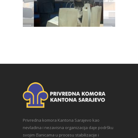
Privredna komora Kantona Sarajevo kao
nevladina i nezavisna organizacija daje podršku
svojim članicama u procesu stabilizacije i