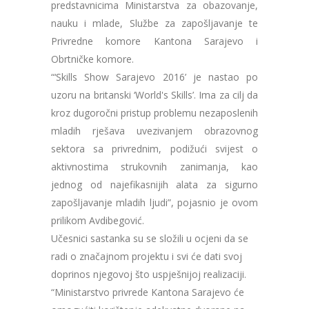
predstavnicima Ministarstva za obazovanje,
nauku i mlade, Službe za zapošljavanje te
Privredne komore Kantona Sarajevo i
Obrtničke komore.
“‘Skills Show Sarajevo 2016’ je nastao po
uzoru na britanski ‘World's Skills’. Ima za cilj da
kroz dugoročni pristup problemu nezaposlenih
mladih rješava uvezivanjem obrazovnog
sektora sa privrednim, podižući svijest o
aktivnostima strukovnih zanimanja, kao
jednog od najefikasnijih alata za sigurno
zapošljavanje mladih ljudi”, pojasnio je ovom
prilikom Avdibegović.
Učesnici sastanka su se složili u ocjeni da se
radi o značajnom projektu i svi će dati svoj
doprinos njegovoj što uspješnijoj realizaciji.
“Ministarstvo privrede Kantona Sarajevo će