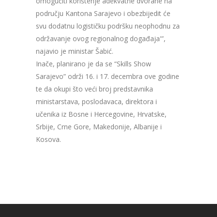
omogućiti korištenje adekvatne dvorane na
području Kantona Sarajevo i obezbijedit će
svu dodatnu logističku podršku neophodnu za
održavanje ovog regionalnog događaja'”,
najavio je ministar Šabić.
Inače, planirano je da se “Skills Show
Sarajevo” održi 16. i 17. decembra ove godine
te da okupi što veći broj predstavnika
ministarstava, poslodavaca, direktora i
učenika iz Bosne i Hercegovine, Hrvatske,
Srbije, Crne Gore, Makedonije, Albanije i
Kosova.