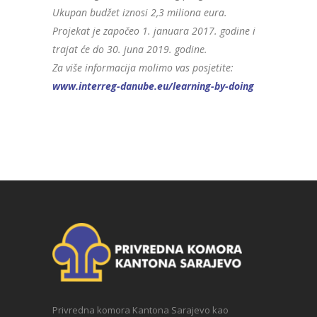
Ukupan budžet iznosi 2,3 miliona eura.
Projekat je započeo 1. januara 2017. godine i
trajat će do 30. juna 2019. godine.
Za više informacija molimo vas posjetite:
www.interreg-danube.eu/learning-by-doing
Privredna komora Kantona Sarajevo kao