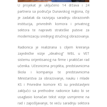
U projekat je uključeno 14 država i 24
partnera sa područja Dunavskog regiona, čiji
je zadatak da razvijaju saradnju obrazovnih
institucija, privrednih komora i privatnog
sektora te napraviti strateške puteve za
modernizaciju srednjeg stručnog obrazovanja.
Radionica je realizirana s ciljem kreiranja
zajedničke vizije „idealnog“ WBL u VET
sistemu orijentisanog na firme i praktičan rad
učenika. Učesnicima projekta, predstavnicima
škola i kompanija te predstavnicima
Ministarstva za obrazovanje, nauku i mlade
KS i Privredne komore KS su predstavljeni
zaključci sa prethodne radionice kako bi se
usaglasio konačan tekst vizije usmjerene na
rad i zapošljavanje, te veću saradnju sektora