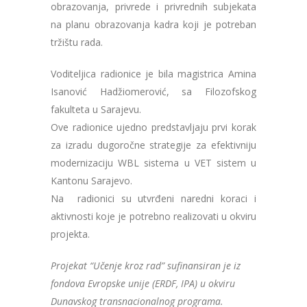
obrazovanja, privrede i privrednih subjekata
na planu obrazovanja kadra koji je potreban
tržištu rada.
Voditeljica radionice je bila magistrica Amina
Isanović Hadžiomerović, sa Filozofskog
fakulteta u Sarajevu.
Ove radionice ujedno predstavljaju prvi korak
za izradu dugoročne strategije za efektivniju
modernizaciju WBL sistema u VET sistem u
Kantonu Sarajevo.
Na radionici su utvrđeni naredni koraci i
aktivnosti koje je potrebno realizovati u okviru
projekta.
Projekat “Učenje kroz rad” sufinansiran je iz
fondova Evropske unije (ERDF, IPA) u okviru
Dunavskog transnacionalnog programa.