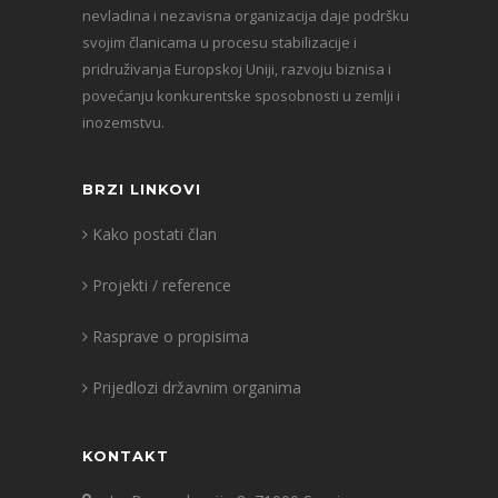
nevladina i nezavisna organizacija daje podršku
svojim članicama u procesu stabilizacije i
pridruživanja Europskoj Uniji, razvoju biznisa i
povećanju konkurentske sposobnosti u zemlji i
inozemstvu.
BRZI LINKOVI
Kako postati član
Projekti / reference
Rasprave o propisima
Prijedlozi državnim organima
KONTAKT