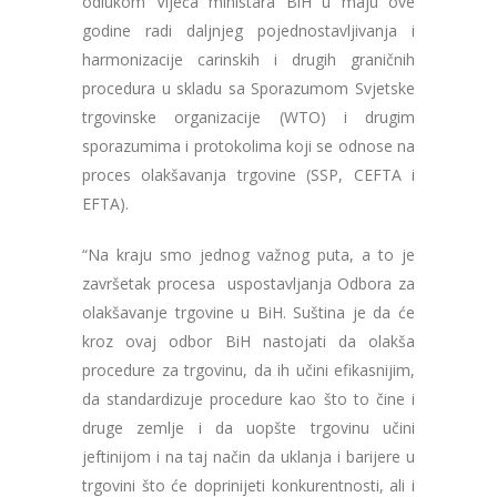
odlukom Vijeća ministara BiH u maju ove
godine radi daljnjeg pojednostavljivanja i
harmonizacije carinskih i drugih graničnih
procedura u skladu sa Sporazumom Svjetske
trgovinske organizacije (WTO) i drugim
sporazumima i protokolima koji se odnose na
proces olakšavanja trgovine (SSP, CEFTA i
EFTA).
“Na kraju smo jednog važnog puta, a to je
završetak procesa uspostavljanja Odbora za
olakšavanje trgovine u BiH. Suština je da će
kroz ovaj odbor BiH nastojati da olakša
procedure za trgovinu, da ih učini efikasnijim,
da standardizuje procedure kao što to čine i
druge zemlje i da uopšte trgovinu učini
jeftinijom i na taj način da uklanja i barijere u
trgovini što će doprinijeti konkurentnosti, ali i