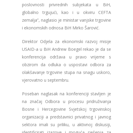
poslovnosti privrednih subjekata u BiH,
globalno trgujući, kao i u okviru CEFTA
zemalja”, naglasio je ministar vanjske trgovine
i ekonomskih odnosa BiH Mirko Šarović.
Direktor Odjela za ekonomski razvoj misije
USAID-a u BiH Andrew Boegel rekao je da se
konferencija održava u pravo vrijeme s
obzirom da odluka o uspostavi odbora za
olakšavanje trgovine stupa na snagu uskoro,
vjerovatno u septembru.
Poseban naglasak na konferenciji stavljen je
na značaj Odbora u procesu pridruživanja
Bosne i Hercegovine Svjetskoj trgovinskoj
organizaciji a predstavnici privatnog i javnog
sektora imali su priliku, u aktivnoj diskusiji,
identificirati izazove i moguća rješenja za