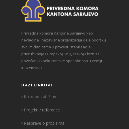
Privredna komora Kantona Sarajevo kao
nevladina i nezavisna organizacija daje podršku
svojim članicama u procesu stabilizacije i
pridruživanja Europskoj Uniji, razvoju biznisa i
povećanju konkurentske sposobnosti u zemlji i
inozemstvu.
BRZI LINKOVI
Kako postati član
Projekti / reference
Rasprave o propisima