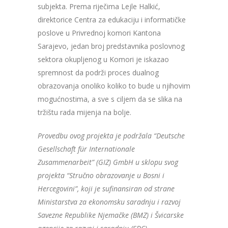
subjekta. Prema riječima Lejle Halkić,
direktorice Centra za edukaciju i informatičke
poslove u Privrednoj komori Kantona
Sarajevo, jedan broj predstavnika poslovnog
sektora okupljenog u Komori je iskazao
spremnost da podrži proces dualnog
obrazovanja onoliko koliko to bude u njihovim
mogućnostima, a sve s ciljem da se slika na
tržištu rada mijenja na bolje.
Provedbu ovog projekta je podržala “Deutsche
Gesellschaft für Internationale
Zusammenarbeit” (GIZ) GmbH u sklopu svog
projekta “Stručno obrazovanje u Bosni i
Hercegovini”, koji je sufinansiran od strane
Ministarstva za ekonomsku saradnju i razvoj
Savezne Republike Njemačke (BMZ) i Švicarske