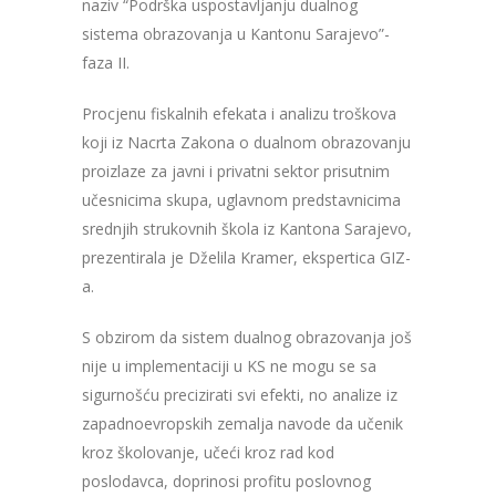
naziv
“
Podrška uspostavljanju dualnog
sistema obrazovanja u Kantonu Sarajevo”-
faza II.
Procjenu fiskalnih efekata i analizu troškova
koji iz Nacrta Zakona o dualnom obrazovanju
proizlaze za javni i privatni sektor prisutnim
učesnicima skupa, uglavnom predstavnicima
srednjih strukovnih škola iz Kantona Sarajevo,
prezentirala je
Dželila Kramer, ekspertica GIZ-
a
.
S obzirom da sistem dualnog obrazovanja još
nije u implementaciji u KS ne mogu se sa
sigurnošću precizirati svi efekti, no analize iz
zapadnoevropskih zemalja navode da učenik
kroz školovanje, uče
ć
i kroz rad kod
poslodavca, doprinosi profitu poslovnog