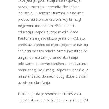
„Posljednjih godina bilježi se ekspanzija
razvoja metalno – prerađivačke i drvne
industrije, IT sektora i turizma. Nastojimo
producirati što više kadrova koji bi mogli
odgovoriti modernom tržištu rada. U
edukaciju i zapošljavanje mladih Vlada
Kantona Sarajevo uložila je milion KM, što
predstavlja jednu od mjera kojom se nastoji
spriječiti odlazak mladih. Strani investitori će
ulagati u našu zemlju samo ako imaju
adekvatno poslovno okruženje i motiviranu
radnu snagu koju mogu zaposliti”, poručio je
ministar Šabić, domaćin ovog skupa u svom
uvodnom obraćanju.
Istakao je i da je resorno ministarstvo u
industrijske zone uložilo dva i po miliona KM.