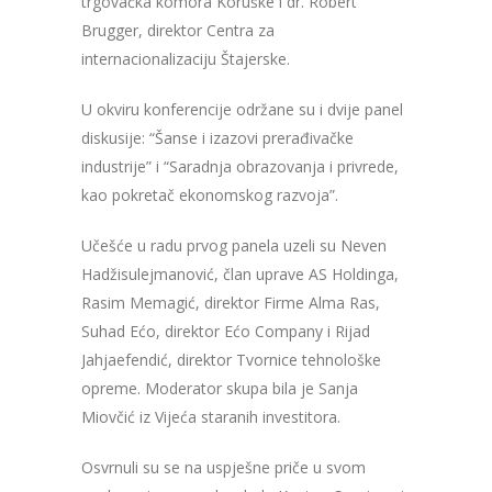
trgovačka komora Koruške i dr. Robert
Brugger, direktor Centra za
internacionalizaciju Štajerske.
U okviru konferencije održane su i dvije panel
diskusije: “Šanse i izazovi prerađivačke
industrije” i “Saradnja obrazovanja i privrede,
kao pokretač ekonomskog razvoja”.
Učešće u radu prvog panela uzeli su Neven
Hadžisulejmanović, član uprave AS Holdinga,
Rasim Memagić, direktor Firme Alma Ras,
Suhad Ećo, direktor Ećo Company i Rijad
Jahjaefendić, direktor Tvornice tehnološke
opreme. Moderator skupa bila je Sanja
Miovčić iz Vijeća staranih investitora.
Osvrnuli su se na uspješne priče u svom