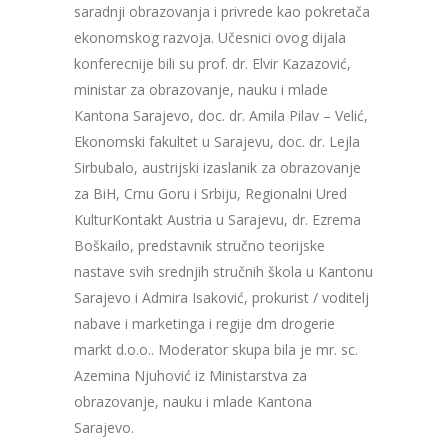
saradnji obrazovanja i privrede kao pokretača
ekonomskog razvoja. Učesnici ovog dijala
konferecnije bili su prof. dr. Elvir Kazazović,
ministar za obrazovanje, nauku i mlade
Kantona Sarajevo, doc. dr. Amila Pilav – Velić,
Ekonomski fakultet u Sarajevu, doc. dr. Lejla
Sirbubalo, austrijski izaslanik za obrazovanje
za BiH, Crnu Goru i Srbiju, Regionalni Ured
KulturKontakt Austria u Sarajevu, dr. Ezrema
Boškailo, predstavnik stručno teorijske
nastave svih srednjih stručnih škola u Kantonu
Sarajevo i Admira Isaković, prokurist / voditelj
nabave i marketinga i regije dm drogerie
markt d.o.o.. Moderator skupa bila je mr. sc.
Azemina Njuhović iz Ministarstva za
obrazovanje, nauku i mlade Kantona
Sarajevo.