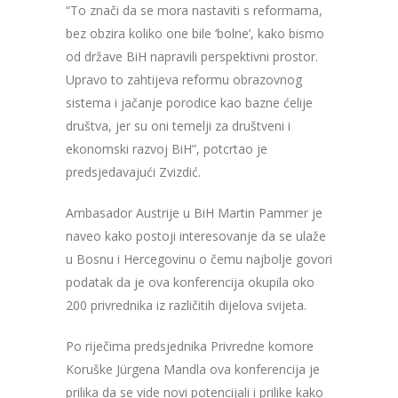
“To znači da se mora nastaviti s reformama,
bez obzira koliko one bile ‘bolne’, kako bismo
od države BiH napravili perspektivni prostor.
Upravo to zahtijeva reformu obrazovnog
sistema i jačanje porodice kao bazne ćelije
društva, jer su oni temelji za društveni i
ekonomski razvoj BiH”, potcrtao je
predsjedavajući Zvizdić.
Ambasador Austrije u BiH Martin Pammer je
naveo kako postoji interesovanje da se ulaže
u Bosnu i Hercegovinu o čemu najbolje govori
podatak da je ova konferencija okupila oko
200 privrednika iz različitih dijelova svijeta.
Po riječima predsjednika Privredne komore
Koruške Jürgena Mandla ova konferencija je
prilika da se vide novi potencijali i prilike kako