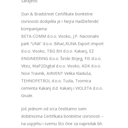
Sarajevo.
Dun & Bradstreet Certifikate bonitetne
izvrsnosti dodijelila je i Nejra Hadžiefendić
kompanijama:
BETA-COMM d.o.o. Visoko, J.P. Nacionalni
park “UNA” d.o.o. Bihać,KUNA Export-Import
d.o.o. Visoko, TBG BH d.o.o. Kakanj, EZ
ENGINEERING d.o.o. Široki Brijeg, FIS d.o.o.
Vitez, WaP2Digital d.o.o. Visoko, ADK d.o.o.
Novi Travnik, AIRVENT Velika Kladuša,
TEHNOPETROL d.o.o. Tuzla, Tvornica
cementa Kakanj d.d. Kakanj i VIOLETA d.o.o.
Grude.
Još jednom od srca čestitamo svim
dobitnicima Certifikata bonitetne izvrsnosti –
na uspjehu i svemu što čine za napredak bh.