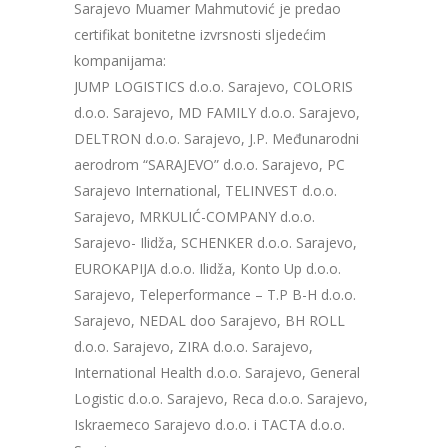
Sarajevo Muamer Mahmutović je predao
certifikat bonitetne izvrsnosti sljedećim
kompanijama:
JUMP LOGISTICS d.o.o. Sarajevo, COLORIS
d.o.o. Sarajevo, MD FAMILY d.o.o. Sarajevo,
DELTRON d.o.o. Sarajevo, J.P. Međunarodni
aerodrom “SARAJEVO” d.o.o. Sarajevo, PC
Sarajevo International, TELINVEST d.o.o.
Sarajevo, MRKULIĆ-COMPANY d.o.o.
Sarajevo- Ilidža, SCHENKER d.o.o. Sarajevo,
EUROKAPIJA d.o.o. Ilidža, Konto Up d.o.o.
Sarajevo, Teleperformance – T.P B-H d.o.o.
Sarajevo, NEDAL doo Sarajevo, BH ROLL
d.o.o. Sarajevo, ZIRA d.o.o. Sarajevo,
International Health d.o.o. Sarajevo, General
Logistic d.o.o. Sarajevo, Reca d.o.o. Sarajevo,
Iskraemeco Sarajevo d.o.o. i TACTA d.o.o.