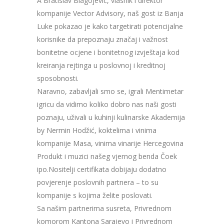
A Bratislav Blagojević, vlasnik i direktor
kompanije Vector Advisory, naš gost iz Banja
Luke pokazao je kako targetirati potencijalne
korisnike da prepoznaju značaj i važnost
bonitetne ocjene i bonitetnog izvještaja kod
kreiranja rejtinga u poslovnoj i kreditnoj
sposobnosti.
Naravno, zabavljali smo se, igrali Mentimetar
igricu da vidimo koliko dobro nas naši gosti
poznaju, uživali u kuhinji kulinarske Akademija
by Nermin Hodžić, koktelima i vinima
kompanije Masa, vinima vinarije Hercegovina
Produkt i muzici našeg vjernog benda Čoek
ipo.Nositelji certifikata dobijaju dodatno
povjerenje poslovnih partnera – to su
kompanije s kojima želite poslovati.
Sa našim partnerima susreta, Privrednom
komorom Kantona Sarajevo i Privrednom