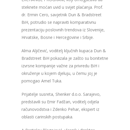
steknete moćan uvid u svijet plaćanja. Prof.
dr. Ermin Cero, savjetnik Dun & Bradstreet
BiH, potrudio se napraviti komparativnu
prezentaciju poslovnih trendova iz Slovenije,
Hrvatske, Bosne i Hercegovine i Srbije.
Alma Aljičević, voditelj ključnih kupaca Dun &
Bradstreet BiH pokazala je zašto su bonitetne
izvrsne kompanije važne za privredu BiH i
okruženje u kojem djeluju, u čemu joj je
pomogao Amel Tuka.
Prijatelje susreta, Shenker d.o.o. Sarajevo,
predstavili su Emir Fadžan, voditelj odjela
računovodstva i Zdenko Pehar, ekspert iz
oblasti carinskih postupaka.