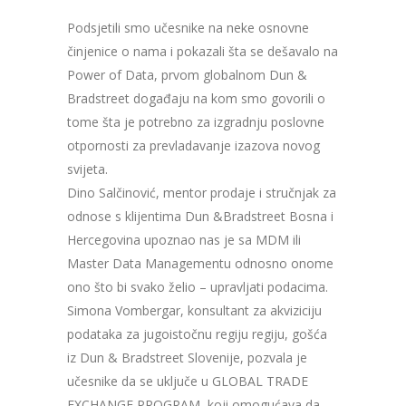
Podsjetili smo učesnike na neke osnovne
činjenice o nama i pokazali šta se dešavalo na
Power of Data, prvom globalnom Dun &
Bradstreet događaju na kom smo govorili o
tome šta je potrebno za izgradnju poslovne
otpornosti za prevladavanje izazova novog
svijeta.
Dino Salčinović, mentor prodaje i stručnjak za
odnose s klijentima Dun &Bradstreet Bosna i
Hercegovina upoznao nas je sa MDM ili
Master Data Managementu odnosno onome
ono što bi svako želio – upravljati podacima.
Simona Vombergar, konsultant za akviziciju
podataka za jugoistočnu regiju regiju, gošća
iz Dun & Bradstreet Slovenije, pozvala je
učesnike da se uključe u GLOBAL TRADE
EXCHANGE PROGRAM, koji omogućava da