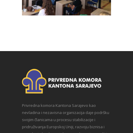
Privredna komora Kantona Sarajevo kao
nevladina i nezavisna organizacija daje podršku
svojim članicama u procesu stabilizacije i
pridruživanja Europskoj Uniji, razvoju biznisa i