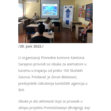
/20. juni 2022./
U organizaciji Privredne komore Kantona
Sarajevo provodi se obuka za animatore u
turizmu u trajanju od preko 100 školskih
časova. Predavač je
Zoran Bibanović
,
predsjednik Udruženja turističkih agencija u
BiH.
Obuka je dio aktivnosti koje se provode u
sklopu projekta Premošćavanje (Bridging), koji