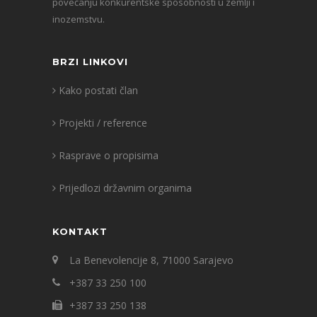
povećanju konkurentske sposobnosti u zemlji i
inozemstvu.
BRZI LINKOVI
Kako postati član
Projekti / reference
Rasprave o propisima
Prijedlozi državnim organima
KONTAKT
La Benevolencije 8, 71000 Sarajevo
+387 33 250 100
+387 33 250 138