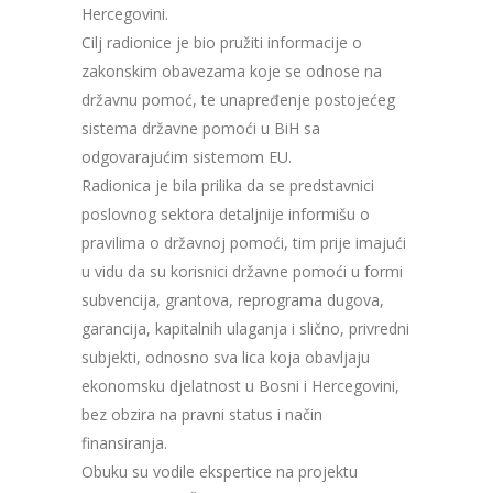
Hercegovini.
Cilj radionice je bio pružiti informacije o
zakonskim obavezama koje se odnose na
državnu pomoć, te unapređenje postojećeg
sistema državne pomoći u BiH sa
odgovarajućim sistemom EU.
Radionica je bila prilika da se predstavnici
poslovnog sektora detaljnije informišu o
pravilima o državnoj pomoći, tim prije imajući
u vidu da su korisnici državne pomoći u formi
subvencija, grantova, reprograma dugova,
garancija, kapitalnih ulaganja i slično, privredni
subjekti, odnosno sva lica koja obavljaju
ekonomsku djelatnost u Bosni i Hercegovini,
bez obzira na pravni status i način
finansiranja.
Obuku su vodile ekspertice na projektu