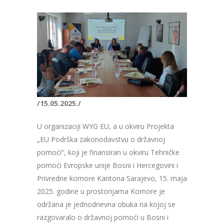
/15.05.2025./
U organizaciji WYG EU, a u okviru Projekta
„EU Podrška zakonodavstvu o državnoj
pomoći“, koji je finansiran u okviru Tehničke
pomoći Evropske unije Bosni i Hercegovini i
Privredne komore Kantona Sarajevo, 15. maja
2025. godine u prostorijama Komore je
održana je jednodnevna obuka na kojoj se
razgovaralo o državnoj pomoći u Bosni i