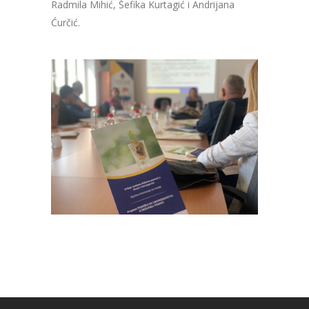
Radmila Mihić, Šefika Kurtagić i Andrijana
Ćurčić.