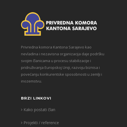
Privredna komora Kantona Sarajevo kao
nevladina i nezavisna organizacija daje podršku
svojim članicama u procesu stabilizacije i
pridruživanja Europskoj Uniji, razvoju biznisa i
povećanju konkurentske sposobnosti u zemlji i
inozemstvu.
BRZI LINKOVI
Kako postati član
Projekti / reference