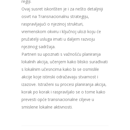
regiji.
Ovaj susret iskorišten je i za nešto detaljniji
osvrt na Transnacionalnu strategiju,
raspravljajući o njezinoj strukturi,
vremenskom okviru i ključnoj ulozi koju će
pružatelji usluga imati u daljem razvoju
njezinog sadržaja.
Partneri su upoznati s važnošću planiranja
lokalnih akcija, učenjem kako blisko surađivati
​​s lokalnim učesncima kako bi se osmislile
akcije koje istinski odražavaju stvarnost i
izazove. Istraženi su procesi planiranja akcija,
korak po korak i raspravljalo se o tome kako
prevesti opće transnacionalne ciljeve u
smislene lokalne aktivnosti.