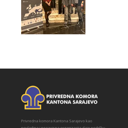
Privredna komora Kantona Sarajevo kao
nevladina i nezavisna organizacija daje podršku