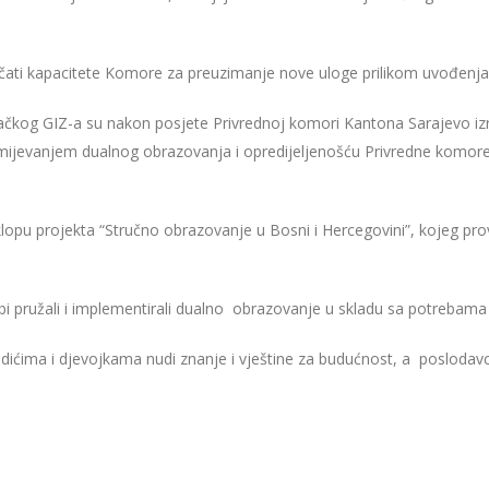
čati kapacitete Komore za preuzimanje nove uloge prilikom uvođenj
ačkog GIZ-a su nakon posjete Privrednoj komori Kantona Sarajevo izr
mijevanjem dualnog obrazovanja i opredijeljenošću Privredne komo
klopu projekta “Stručno obrazovanje u Bosni i Hercegovini”, kojeg pro
i pružali i implementirali dualno obrazovanje u skladu sa potrebama 
ćima i djevojkama nudi znanje i vještine za budućnost, a poslodavcim