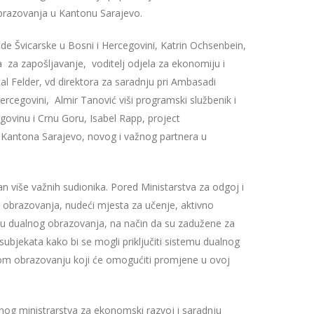
razovanja u Kantonu Sarajevo.
e Švicarske u Bosni i Hercegovini, Katrin Ochsenbein,
a za zapošljavanje, voditelj odjela za ekonomiju i
al Felder, vd direktora za saradnju pri Ambasadi
ercegovini, Almir Tanović viši programski službenik i
govinu i Crnu Goru, Isabel Rapp, project
u Kantona Sarajevo, novog i važnog partnera u
više važnih sudionika. Pored Ministarstva za odgoj i
g obrazovanja, nudeći mjesta za učenje, aktivno
mu dualnog obrazovanja, na način da su zadužene za
ubjekata kako bi se mogli priključiti sistemu dualnog
nom obrazovanju koji će omogućiti promjene u ovoj
og ministrarstva za ekonomski razvoj i saradnju