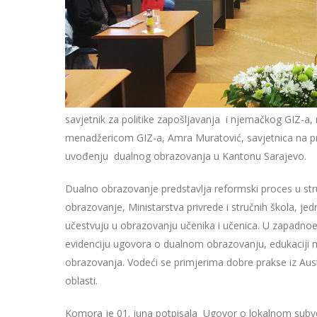
savjetnik za politike zapošljavanja i njemačkog GIZ-a, 
menadžericom GIZ-a, Amra Muratović, savjetnica na pro
uvođenju dualnog obrazovanja u Kantonu Sarajevo.
Dualno obrazovanje predstavlja reformski proces u st
obrazovanje, Ministarstva privrede i stručnih škola, j
učestvuju u obrazovanju učenika i učenica. U zapadno
evidenciju ugovora o dualnom obrazovanju, edukaciji me
obrazovanja. Vodeći se primjerima dobre prakse iz Au
oblasti.
Komora je 01. juna potpisala Ugovor o lokalnom subve