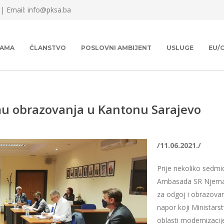
 |
Email: info@pksa.ba
NAMA
ČLANSTVO
POSLOVNI AMBIJENT
USLUGE
EU/
mu obrazovanja u Kantonu Sarajevo
/11.06.2021./
Prije nekoliko sedmi
Ambasada SR Njemačk
za odgoj i obrazovanj
napor koji Ministar
oblasti modernizaci