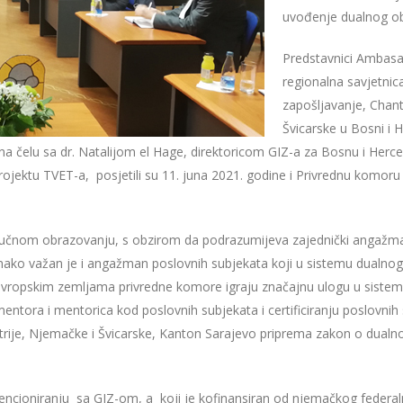
uvođenje dualnog ob
Predstavnici Ambasad
regionalna savjetnic
zapošljavanje, Chant
Švicarske u Bosni i H
na čelu sa dr. Natalijom el Hage, direktoricom GIZ-a za Bosnu i Herce
jektu TVET-a, posjetili su 11. juna 2021. godine i Privrednu komor
ručnom obrazovanju, s obzirom da podrazumijeva zajednički angažman 
ednako važan je i angažman poslovnih subjekata koji u sistemu dualno
evropskim zemljama privredne komore igraju značajnu ulogu u siste
ntora i mentorica kod poslovnih subjekata i certificiranju poslovnih s
strije, Njemačke i Švicarske, Kanton Sarajevo priprema zakon o dual
ncioniranju sa GIZ-om, a koji je kofinansiran od njemačkog federaln