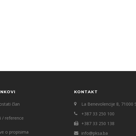
INKOVI
KONTAKT
stati član
La Benevolencije 8, 71000 
+387 33 250 100
i / reference
+387 33 250 138
ve o propisima
info@pksa.ba