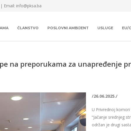
 |
Email: info@pksa.ba
NAMA
ČLANSTVO
POSLOVNI AMBIJENT
USLUGE
EU/
rupe na preporukama za unapređenje p
/26.06.2025./
U Privrednoj komori
“Jačanje srednjeg str
održan je drugi sas