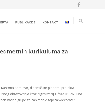
CEFTA
PUBLIKACIJE
KONTAKT
redmetnih kurikuluma za
 Kantona Sarajevo, dinamičkim planom projekta
učnog obrazovanja kroz digitalizaciju, faza II” 26. juna
tanak Radne grupe za zanimanje tapetar/dekorater.