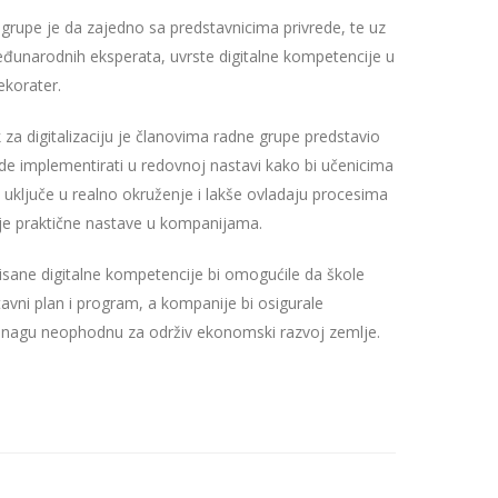
e grupe je da zajedno sa predstavnicima privrede, te uz
eđunarodnih eksperata, uvrste digitalne kompetencije u
ekorater.
 za digitalizaciju je članovima radne grupe predstavio
de implementirati u redovnoj nastavi kako bi učenicima
 uključe u realno okruženje i lakše ovladaju procesima
ije praktične nastave u kompanijama.
isane digitalne kompetencije bi omogućile da škole
avni plan i program, a kompanije bi osigurale
 snagu neophodnu za održiv ekonomski razvoj zemlje.