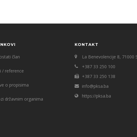
INKOVI
KONTAKT
stati član
La Benevolencije 8, 71000 
+387 33 250 100
i / reference
+387 33 250 138
ve o propisima
info@pksa.ba
https://pksa.ba
ozi državnim organima