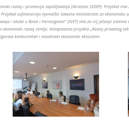
omski razvoj i promocija zapošljavanja (skraćeno SEDEP). Projekat ima za
e. Projekat sufinansiraju njemačko Savezno ministarstvo za ekonomsku sa
nja i obuke u Bosni i Herecegovini“ (SVET) ima za cilj jačanje sistema 
v ekonomski razvoj zemlje. Komponenta projekta „Razvoj privatnog sek
osigurava konkurentan i inovativan ekonomski ekosistem.