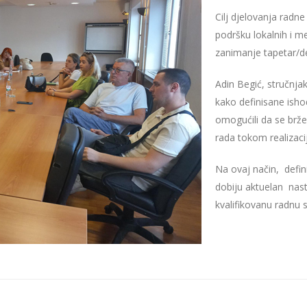
Cilj djelovanja radn
podršku lokalnih i m
zanimanje tapetar/d
Adin Begić, stručnjak
kako definisane isho
omogućili da se brže
rada tokom realizac
Na ovaj način, defin
dobiju aktuelan nast
kvalifikovanu radnu