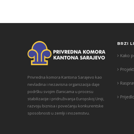
BRZI L
Kako po
Projekt
Privredna komora Kantona Sarajevo kao
Raspra
nevladina i nezavisna organizacija daje
podršku svojim članicama u procesu
Prijedl
stabilizacije i pridruživanja Europskoj Uniji,
razvoju biznisa i povećanju konkurentske
sposobnosti u zemlji i inozemstvu.