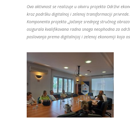
Ova aktivnost se realizuje u okviru projekta Održivi ekon
kroz podršku digitalnoj i zelenoj transformaciji privred
Komponenta projekta „Jačanje srednjeg stručnog obrazova
osigurala kvalifikovana radna snaga neophodna za održi
poslovanja prema digitalnijoj i zelenoj ekonomiji koja 