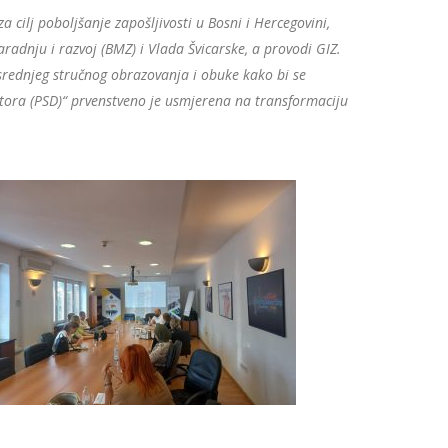
 cilj poboljšanje zapošljivosti u Bosni i Hercegovini,
radnju i razvoj (BMZ) i Vlada Švicarske, a provodi GIZ.
srednjeg stručnog obrazovanja i obuke kako bi se
tora (PSD)“ prvenstveno je usmjerena na transformaciju