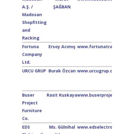
A.Ş. /
ŞAĞBAN
Madosan
Shopfitting
and
Racking
Fortuna
Ersoy Acımış
www.fortunatrade.com
Company
Ltd.
URCU GRUP
Burak Özcan
www.urcugrup.com
Buser
Rasit Kuskaya
www.buserproject.com
Project
Furniture
Co.
EDS
Ms. Gülnihal
www.edselectronic.com