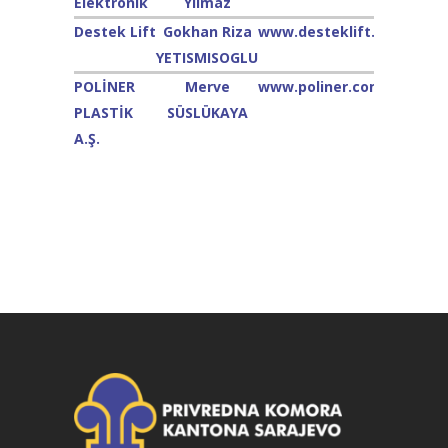
Elektronik
Yılmaz
Destek Lift
Gokhan Riza
www.desteklift.com
YETISMISOGLU
POLİNER
Merve
www.poliner.com.tr
PLASTİK
SÜSLÜKAYA
A.Ş.