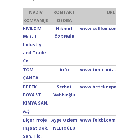
NAZIV
KONTAKT
URL
KOMPANIJE
OSOBA
KIVILCIM
Hikmet
www.selflex.com
Metal
ÖZDEMİR
Industry
and Trade
Co.
TOM
info
www.tomcanta.com
ÇANTA
BETEK
Serhat
www.betekexport.com
BOYA VE
Vehbioğlu
KİMYA SAN.
A.Ş
Biçer Proje
Ayşe Özlem
www.feltbi.com
İnşaat Dek.
NEBİOĞLU
San. Tic.