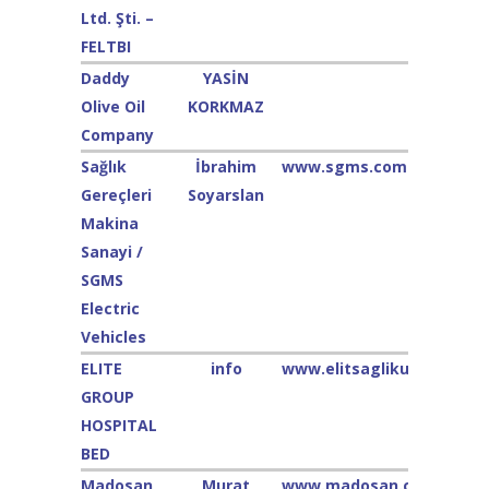
Ltd. Şti. –
FELTBI
Daddy
YASİN
Olive Oil
KORKMAZ
Company
Sağlık
İbrahim
www.sgms.com.tr
Gereçleri
Soyarslan
Makina
Sanayi /
SGMS
Electric
Vehicles
ELITE
info
www.elitsaglikurunleri.c
GROUP
HOSPITAL
BED
Madosan
Murat
www.madosan.com.tr