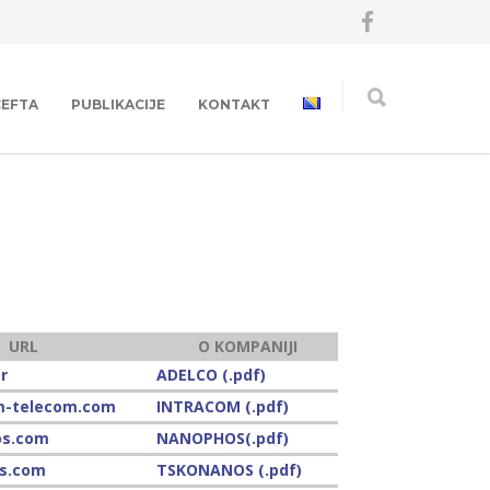
CEFTA
PUBLIKACIJE
KONTAKT
URL
O KOMPANIJI
r
ADELCO (.pdf)
m-telecom.com
INTRACOM (.pdf)
s.com
NANOPHOS(.pdf)
s.com
TSKONANOS (.pdf)