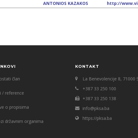
ANTONIOS KAZAKOS
http://www.vi
INKOVI
KONTAKT
stati član
La Benevolencije 8, 71000 
+387 33 250 100
i / reference
+387 33 250 138
ve o propisima
info@pksa.ba
https://pksa.ba
ozi državnim organima