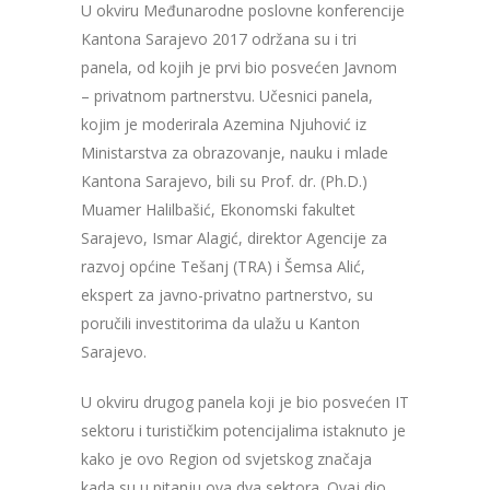
U okviru Međunarodne poslovne konferencije
Kantona Sarajevo 2017 održana su i tri
panela, od kojih je prvi bio posvećen Javnom
– privatnom partnerstvu. Učesnici panela,
kojim je moderirala Azemina Njuhović iz
Ministarstva za obrazovanje, nauku i mlade
Kantona Sarajevo, bili su Prof. dr. (Ph.D.)
Muamer Halilbašić, Ekonomski fakultet
Sarajevo, Ismar Alagić, direktor Agencije za
razvoj općine Tešanj (TRA) i Šemsa Alić,
ekspert za javno-privatno partnerstvo, su
poručili investitorima da ulažu u Kanton
Sarajevo.
U okviru drugog panela koji je bio posvećen IT
sektoru i turističkim potencijalima istaknuto je
kako je ovo Region od svjetskog značaja
kada su u pitanju ova dva sektora. Ovaj dio