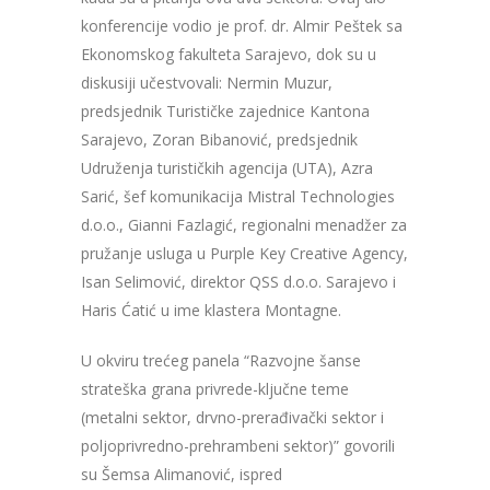
konferencije vodio je prof. dr. Almir Peštek sa
Ekonomskog fakulteta Sarajevo, dok su u
diskusiji učestvovali: Nermin Muzur,
predsjednik Turističke zajednice Kantona
Sarajevo, Zoran Bibanović, predsjednik
Udruženja turističkih agencija (UTA), Azra
Sarić, šef komunikacija Mistral Technologies
d.o.o., Gianni Fazlagić, regionalni menadžer za
pružanje usluga u Purple Key Creative Agency,
Isan Selimović, direktor QSS d.o.o. Sarajevo i
Haris Ćatić u ime klastera Montagne.
U okviru trećeg panela “Razvojne šanse
strateška grana privrede-ključne teme
(metalni sektor, drvno-prerađivački sektor i
poljoprivredno-prehrambeni sektor)” govorili
su Šemsa Alimanović, ispred