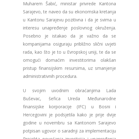
Muharem Šabić, ministar privrede Kantona
Sarajevo, te naveo da su ekonomska kretanja
u Kantonu Sarajevu pozitivna i da je svima u
interesu unapređenje poslovnog okruženja.
Posebno je istakao da je važno da se
kompanijama osiguraju približno slični uvjeti
rada, kao što je to u Evropskoj uniji, te da se
omogući domaćim investitorima olakšan
pristup finansijskim resursima, uz smanjenje
administrativnih procedura.
U svojim uvodnim obraćanjima Lada
Buševac, šefica Ureda Međunarodne
finansijske korporacije (IFC) u Bosni i
Hercegovini je podsjetila kako je prije dvije
godine u novembru sa Kantonom Sarajevo
potpisan ugovor o saradnji za implementaciju
Projekta povećanja investicija i unapređenja