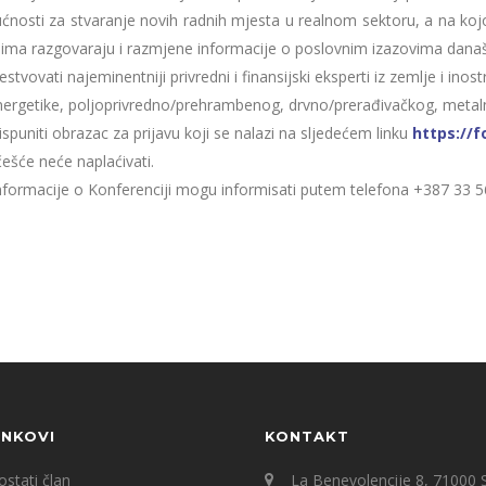
nosti za stvaranje novih radnih mjesta u realnom sektoru, a na kojoj će
njima razgovaraju i razmjene informacije o poslovnim izazovima današ
tvovati najeminentniji privredni i finansijski eksperti iz zemlje i ino
a, energetike, poljoprivredno/prehrambenog, drvno/prerađivačkog, metaln
puniti obrazac za prijavu koji se nalazi na sljedećem linku
https://
češće neće naplaćivati.
nformacije o Konferenciji mogu informisati putem telefona +387 33 562
INKOVI
KONTAKT
stati član
La Benevolencije 8, 71000 