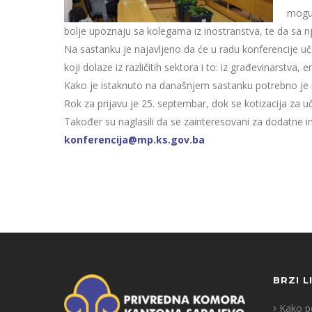
moguć
bolje upoznaju sa kolegama iz inostranstva, te da sa 
Na sastanku je najavljeno da će u radu konferencije učes
koji dolaze iz različitih sektora i to: iz građevinarstv
Kako je istaknuto na današnjem sastanku potrebno je is
Rok za prijavu je 25. septembar, dok se kotizacija za u
Također su naglasili da se zainteresovani za dodatne i
konferencija@mp.ks.gov.ba
BRZI L
Kako po