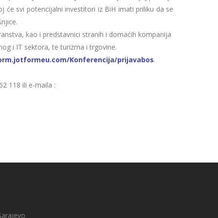
 svi potencijalni investitori iz BiH imati priliku da se
njice.
stranstva, kao i predstavnici stranih i domaćih kompanija
og i IT sektora, te turizma i trgovine.
form.jotformeu.com/Konferencija/prijavabos
.
 118 ili e-maila :
Sarajevo