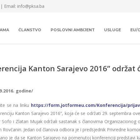
 |
Email: info@pksa.ba
NAMA
ČLANSTVO
POSLOVNI AMBIJENT
USLUGE
EU/
encija Kanton Sarajevo 2016” održat ć
9.2016. godine/
vite se na linku
https://form.jotformeu.com/Konferencija/prija
renciju Kanton Sarajevo 2016”, koja će se održati 29. septembra ove 
 Sofo i Zlatan Mujak održali sastanak s članovima Organizacionog 
 Rovčanin. Jedan od članova odbora je i predsjednik Privredne ko
rano je da se Kanton Sarajevo na pomenutoj konferenciji predstavi kao