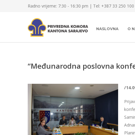
Radno vrijeme: 7:30 - 16:30 pm | Tel: +387 33 250 100
NASLOVNA
O 
“Međunarodna poslovna konfer
/14.0
Prija
konfe
Samir
Adnan
Plani