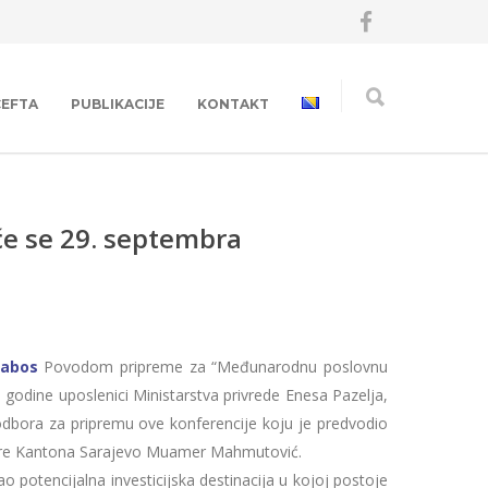
CEFTA
PUBLIKACIJE
KONTAKT
e se 29. septembra
vabos
Povodom pripreme za “Međunarodnu poslovnu
godine uposlenici Ministarstva privrede Enesa Pazelja,
odbora za pripremu ove konferencije koju je predvodio
more Kantona Sarajevo Muamer Mahmutović.
 potencijalna investicijska destinacija u kojoj postoje