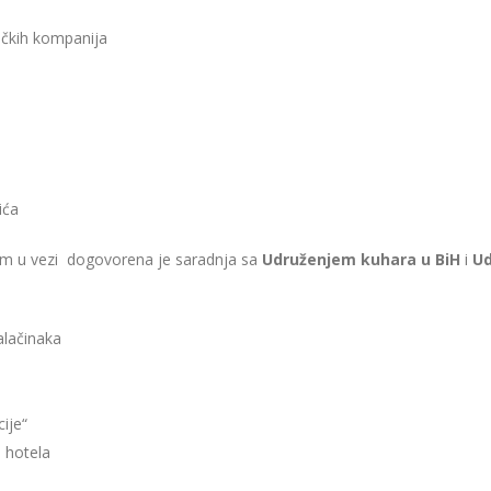
ičkih kompanija
ića
tim u vezi dogovorena je saradnja sa
Udruženjem kuhara u BiH
i
Ud
alačinaka
cije“
h hotela