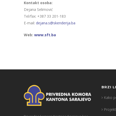
Kontakt osoba:
Dejana Selimović
Tel/fax: +387 33 201-183
E-mail:
dejana.s@skenderija.ba
Web:
www.sft.ba
BRZI L
Kako po
Projekt