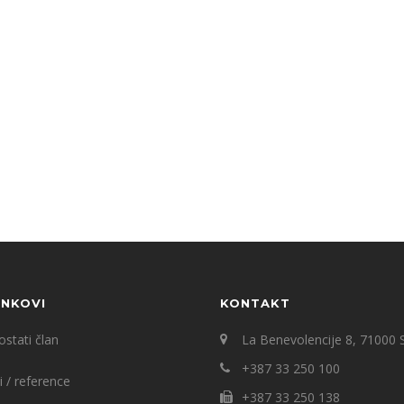
INKOVI
KONTAKT
stati član
La Benevolencije 8, 71000 
+387 33 250 100
i / reference
+387 33 250 138