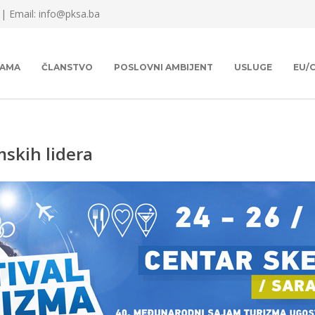
 |
Email: info@pksa.ba
NAMA
ČLANSTVO
POSLOVNI AMBIJENT
USLUGE
EU/
skih lidera