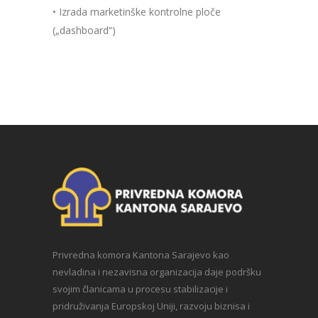
• Izrada marketinške kontrolne ploče
(„dashboard“)
Privredna komora Kantona Sarajevo kao
nevladina i nezavisna organizacija daje podršku
svojim članicama u procesu stabilizacije i
pridruživanja Europskoj Uniji, razvoju biznisa i