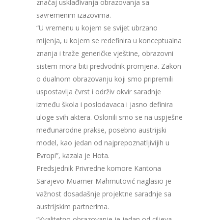
značaj usklađivanja obrazovanja sa
savremenim izazovima.
“U vremenu u kojem se svijet ubrzano
mijenja, u kojem se redefinira u konceptualna
znanja i traže generičke vještine, obrazovni
sistem mora biti predvodnik promjena. Zakon
o dualnom obrazovanju koji smo pripremili
uspostavlja čvrst i održiv okvir saradnje
između škola i poslodavaca i jasno definira
uloge svih aktera. Oslonili smo se na uspješne
međunarodne prakse, posebno austrijski
model, kao jedan od najprepoznatljivijih u
Evropi”, kazala je Hota.
Predsjednik Privredne komore Kantona
Sarajevo Muamer Mahmutović naglasio je
važnost dosadašnje projektne saradnje sa
austrijskim partnerima.
“Kvalitetno obrazovanje je jedan od ciljeva