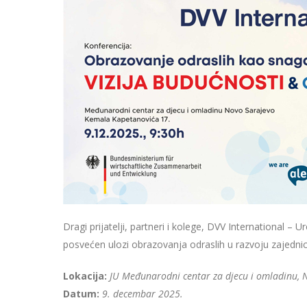
Dragi prijatelji, partneri i kolege, DVV International 
posvećen ulozi obrazovanja odraslih u razvoju zajednice 
Lokacija:
JU Međunarodni centar za djecu i omladinu, 
Datum:
9. decembar 2025.