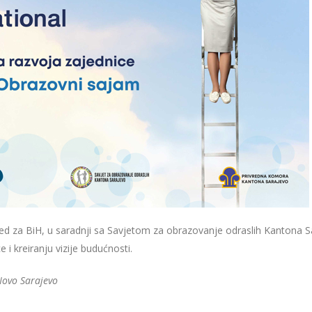
– Ured za BiH, u saradnji sa Savjetom za obrazovanje odraslih Kantona 
i kreiranju vizije budućnosti.
Novo Sarajevo