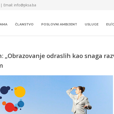
 |
Email: info@pksa.ba
NAMA
ČLANSTVO
POSLOVNI AMBIJENT
USLUGE
EU/
: „Obrazovanje odraslih kao snaga razv
m