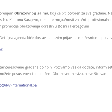
tvorenjem
Obrazovnog sajma
, koji će biti otvoren za sve građane. N
 Kantonu Sarajevo, otkrijete mogućnosti za lični i profesionalni razv
em promocije obrazovanja odraslih u Bosni i Hercegovini.
Detaljna agenda biće dostavljena svim prijavljenim učesnicima po zavr
ac
 zainteresovane građane do 16 h. Pozivamo vas da dođete, informiše
ožete prisustvovati i na našem Obrazovnom kvizu, a sve što vam je p
fo@dvv-international.ba
.