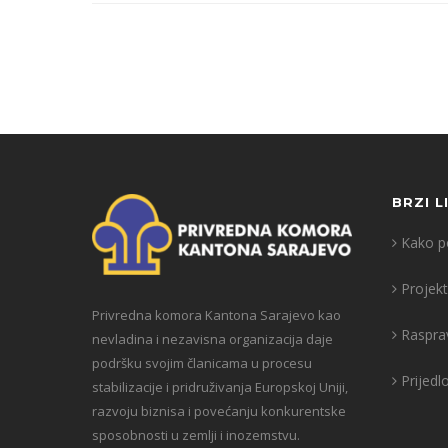
BRZI L
Kako po
Projekt
Privredna komora Kantona Sarajevo kao
Raspra
nevladina i nezavisna organizacija daje
podršku svojim članicama u procesu
Prijedl
stabilizacije i pridruživanja Europskoj Uniji,
razvoju biznisa i povećanju konkurentske
sposobnosti u zemlji i inozemstvu.