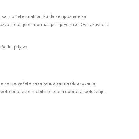
a sajmu ćete imati priliku da se upoznate sa
oj i dobijete informacije iz prve ruke. Ove aktivnosti
šetku prijava.
te se i povežete sa organizatorima obrazovanja
otrebno jeste mobilni telefon i dobro raspoloženje.