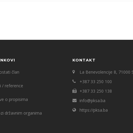
INKOVI
KONTAKT
stati član
La Benevolencije 8, 71000 
+387 33 250 100
i / reference
+387 33 250 138
ve o propisima
info@pksa.ba
https://pksa.ba
ozi državnim organima