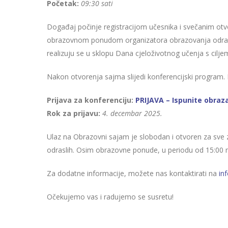
Početak:
09:30 sati
Događaj počinje registracijom učesnika i svečanim o
obrazovnom ponudom organizatora obrazovanja odraslih u
realizuju se u sklopu Dana cjeloživotnog učenja s cilj
Nakon otvorenja sajma slijedi konferencijski program. 
Prijava za konferenciju:
PRIJAVA – Ispunite obraz
Rok za prijavu:
4. decembar 2025.
Ulaz na Obrazovni sajam je slobodan i otvoren za sve
odraslih. Osim obrazovne ponude, u periodu od 15:00 m
Za dodatne informacije, možete nas kontaktirati na
in
Očekujemo vas i radujemo se susretu!