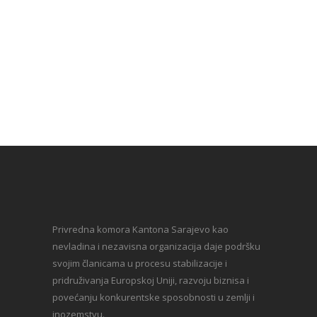
Privredna komora Kantona Sarajevo kao
nevladina i nezavisna organizacija daje podršku
svojim članicama u procesu stabilizacije i
pridruživanja Europskoj Uniji, razvoju biznisa i
povećanju konkurentske sposobnosti u zemlji i
inozemstvu.