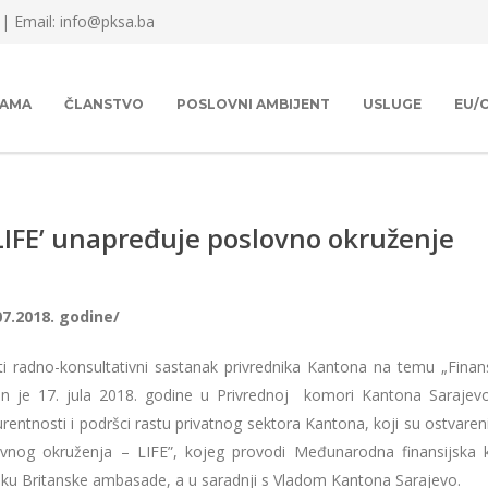
 |
Email: info@pksa.ba
NAMA
ČLANSTVO
POSLOVNI AMBIJENT
USLUGE
EU/
‘LIFE’ unapređuje poslovno okruženje
07.2018. godine/
ti radno-konsultativni sastanak privrednika Kantona na temu „Finans
n je 17. jula 2018. godine u Privrednoj komori Kantona Sarajevo.
rentnosti i podršci rastu privatnog sektora Kantona, koji su ostvareni 
vnog okruženja – LIFE”, kojeg provodi Međunarodna finansijska ko
ku Britanske ambasade, a u saradnji s Vladom Kantona Sarajevo.