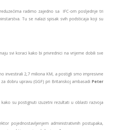
preduzećima radimo zajedno sa IFC-om posljednje tri
minstarstva. Tu se nalazi spisak svih podsticaja koji su
ju svi koraci kako bi privrednici na vrijeme dobili sve
investirali 2,7 miliona KM, a postigli smo impresivne
da za dobru upravu (GGF) pri Britanskoj ambasadi
Peter
kako su postignuti izuzetni rezultati u oblasti razvoja
ektor pojednostavljenjem administrativnih postupaka,