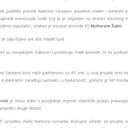
ekt podrške privredi Kantona Sarajevo, posebno malim i srednjim 
ravili investicijski vodič koji je je objavljen na stranici resornog 
 kojima raspolažu”, istakao je ministar privrede KS
Muharem Šabić
.
se zapošljava sve više mladih ljudi.
reni su usvajanjem Zakona o podsticaju male privrede, te se poduzima
u Sarajevo kroz naše partnerstvo sa IFC-om. U ovaj projekt smo smo 
, a planiramo saradnju nastaviti i u budućnosti”, poručio je šef Fon
ović
je rekao kako u posljednje vrijeme statistički podaci pokazuju 
rijediti i druge oblasti.
” projekta Vlada Kantona ostvarila značajne uštede za privatni s