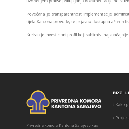
uvođenjem prakse prikupljanja dokumentacije po služb
Povećana je transparentnost implementacije administr
tijela Kantona provode, te je javno dostupna ažurna lis
Kreiran je Investicioni profil koji sublimira najznačajn
BRZI L
Kako po
Projekt
Privredna komora Kantona Sarajevo kao