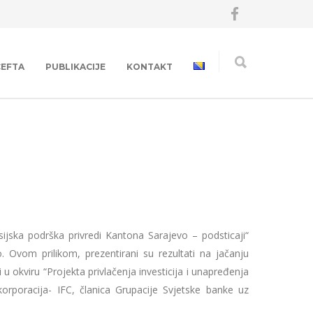
CEFTA
PUBLIKACIJE
KONTAKT
ijska podrška privredi Kantona Sarajevo – podsticaji“
 Ovom prilikom, prezentirani su rezultati na jačanju
u okviru “Projekta privlačenja investicija i unapređenja
rporacija- IFC, članica Grupacije Svjetske banke uz