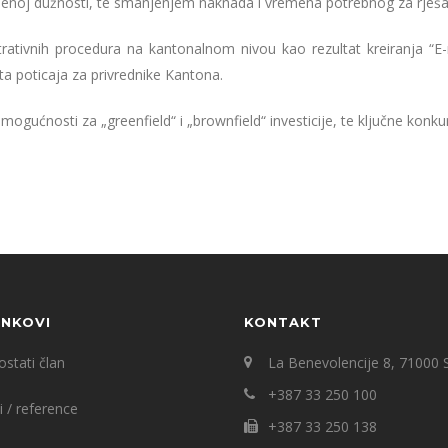
enoj dužnosti, te smanjenjem naknada i vremena potrebnog za rješav
ativnih procedura na kantonalnom nivou kao rezultat kreiranja “E-r
ta poticaja za privrednike Kantona.
ije mogućnosti za „greenfield“ i „brownfield“ investicije, te ključne ko
INKOVI
KONTAKT
stati član
La Benevolencije 8, 71000 
+387 33 250 100
i / reference
+387 33 250 138