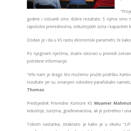
“Proj
godine i ostvarili smo dobre rezultate. S njima smo nap
rapoloživi privrednicima, industrijskih zona i kapaciteti
Dodao je i da u KS rastu ekonomski parametri, te kako 
Po njegovim riječima, znatni iskoraci u privredi ostva
potrebne informacije.
“Vrlo nam je drago što možemo pružiti podršku Kanton
rezultate jer su smanjeni određeni parafiskalni nameti
Thomas
.
Predsjednik Privredne Komore KS
Muamer Mahmut
industrije, turizma, građevinarstva, ali je potrebno i unap
Tokom sastanka, istaknuto je kako je u okviru “LIFE