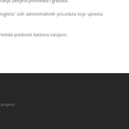
anje zahtjeva privrednika i građana.
egistra“ svih administrativnih procedura koje upravna
nkurentske prednosti Kantona Sarajevo.
Sarajevo