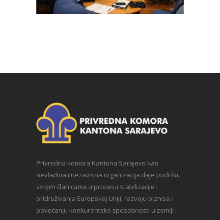
Privredna komora Kantona Sarajevo kao
nevladina i nezavisna organizacija daje podršku
svojim članicama u procesu stabilizacije i
pridruživanja Europskoj Uniji, razvoju biznisa i
povećanju konkurentske sposobnosti u zemlji i