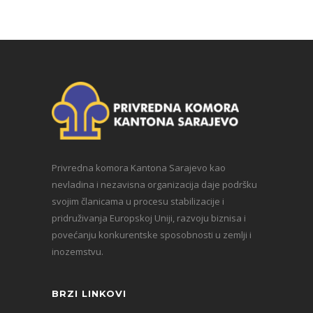
Privredna komora Kantona Sarajevo kao
nevladina i nezavisna organizacija daje podršku
svojim članicama u procesu stabilizacije i
pridruživanja Europskoj Uniji, razvoju biznisa i
povećanju konkurentske sposobnosti u zemlji i
inozemstvu.
BRZI LINKOVI