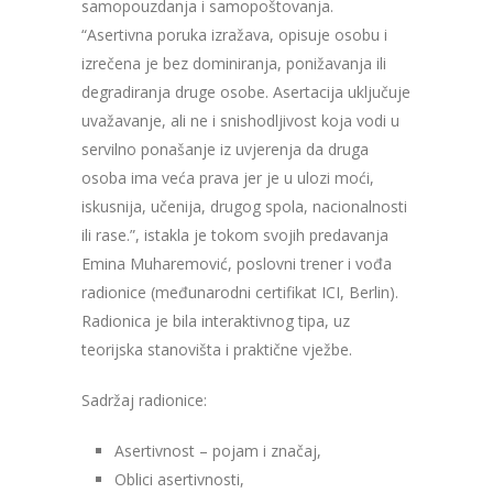
samopouzdanja i samopoštovanja.
“Asertivna poruka izražava, opisuje osobu i
izrečena je bez dominiranja, ponižavanja ili
degradiranja druge osobe. Asertacija uključuje
uvažavanje, ali ne i snishodljivost koja vodi u
servilno ponašanje iz uvjerenja da druga
osoba ima veća prava jer je u ulozi moći,
iskusnija, učenija, drugog spola, nacionalnosti
ili rase.”, istakla je tokom svojih predavanja
Emina Muharemović, poslovni trener i vođa
radionice (međunarodni certifikat ICI, Berlin).
Radionica je bila interaktivnog tipa, uz
teorijska stanovišta i praktične vježbe.
Sadržaj radionice:
Asertivnost – pojam i značaj,
Oblici asertivnosti,