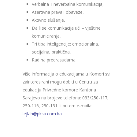
Verbalna i neverbalna komunikacija,
Asertivna prava i obaveze,
Aktivno slušanje,
Da li se komunikacija uči – vještine
komuniciranja,
Tri tipa inteligencije: emocionalna,
socijalna, praktična,
Rad na predrasudama.
Više informacija o edukacijama u Komori svi
zainteresirani mogu dobiti u Centru za
edukaciju Privredne komore Kantona
Sarajevo na brojeve telefona: 033/250-117,
250-116, 250-131 ili putem e-maila:
lejlah@pksa.com.ba