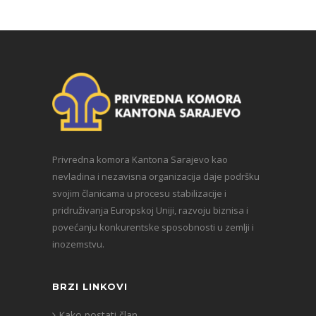
Privredna komora Kantona Sarajevo kao
nevladina i nezavisna organizacija daje podršku
svojim članicama u procesu stabilizacije i
pridruživanja Europskoj Uniji, razvoju biznisa i
povećanju konkurentske sposobnosti u zemlji i
inozemstvu.
BRZI LINKOVI
Kako postati član