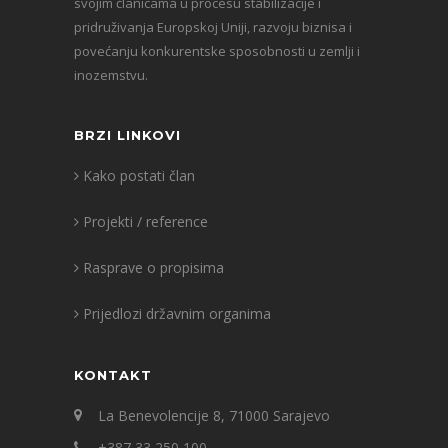
svojim članicama u procesu stabilizacije i
pridruživanja Europskoj Uniji, razvoju biznisa i
povećanju konkurentske sposobnosti u zemlji i
inozemstvu.
BRZI LINKOVI
Kako postati član
Projekti / reference
Rasprave o propisima
Prijedlozi državnim organima
KONTAKT
La Benevolencije 8, 71000 Sarajevo
+387 33 250 100