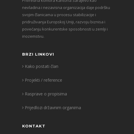
Privredna komora Kantona Sarajevo kao
nevladina i nezavisna organizacija daje podršku
svojim članicama u procesu stabilizacije i
pridruživanja Europskoj Uniji, razvoju biznisa i
povećanju konkurentske sposobnosti u zemlji i
inozemstvu.
BRZI LINKOVI
Kako postati član
Projekti / reference
Rasprave o propisima
Prijedlozi državnim organima
KONTAKT