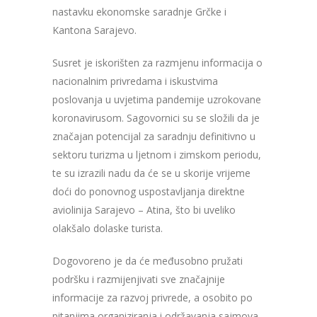
nastavku ekonomske saradnje Grčke i
Kantona Sarajevo.
Susret je iskorišten za razmjenu informacija o
nacionalnim privredama i iskustvima
poslovanja u uvjetima pandemije uzrokovane
koronavirusom.
Sagovornici su se složili da je
značajan potencijal za saradnju definitivno u
sektoru turizma u ljetnom i zimskom periodu,
te su izrazili nadu da će se u skorije vrijeme
doći do ponovnog uspostavljanja direktne
aviolinija Sarajevo – Atina, što bi uveliko
olakšalo dolaske turista.
Dogovoreno je da
će međusobno pružati
podršku i razmijenjivati sve značajnije
informacije za razvoj privrede, a osobito po
pitanjima organiziranja i održavanja sajmova,